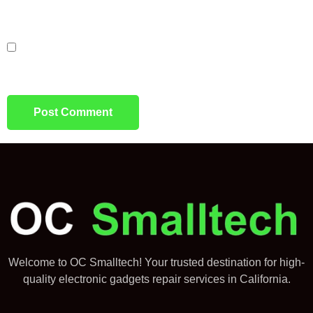
SAVE MY NAME, EMAIL, AND WEBSITE IN THIS
BROWSER FOR THE NEXT TIME I COMMENT.
Welcome to OC Smalltech! Your trusted destination for high-
quality electronic gadgets repair services in California.