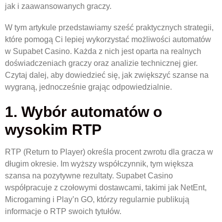
jak i zaawansowanych graczy.
W tym artykule przedstawiamy sześć praktycznych strategii,
które pomogą Ci lepiej wykorzystać możliwości automatów
w Supabet Casino. Każda z nich jest oparta na realnych
doświadczeniach graczy oraz analizie technicznej gier.
Czytaj dalej, aby dowiedzieć się, jak zwiększyć szanse na
wygraną, jednocześnie grając odpowiedzialnie.
1. Wybór automatów o
wysokim RTP
RTP (Return to Player) określa procent zwrotu dla gracza w
długim okresie. Im wyższy współczynnik, tym większa
szansa na pozytywne rezultaty. Supabet Casino
współpracuje z czołowymi dostawcami, takimi jak NetEnt,
Microgaming i Play’n GO, którzy regularnie publikują
informacje o RTP swoich tytułów.