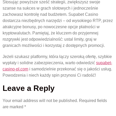
Stosując powyższe sześć strategii, zwiększysz swoje
szanse na sukces w grach slotowych i jednocześnie
zachowasz kontrolę nad budżetem. Supabet Casino
dostarcza niezbędnych narzędzi – od wysokiego RTP, przez
atrakcyjne bonusy, po nowoczesne opcje płatności w
kryptowalutach. Pamiętaj, że kluczem do przyjemnej
rozgrywki jest odpowiedzialność: ustal limity, graj w
granicach możliwości i korzystaj z dostępnych promocji.
Jeżeli szukasz platformy, która łączy szeroką ofertę, szybkie
wypłaty i solidne zabezpieczenia, warto odwiedzić
supabet-
casino-pl.com
i samodzielnie przekonać się o jakości usług.
Powodzenia i niech każdy spin przynosi Ci radość!
Leave a Reply
Your email address will not be published.
Required fields
are marked
*