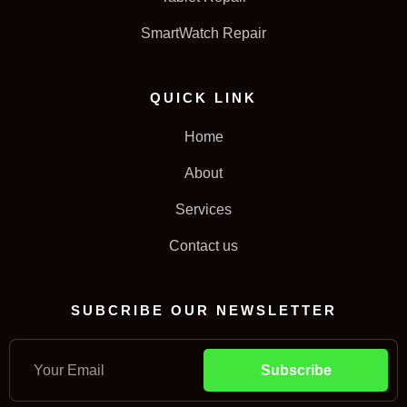
SmartWatch Repair
QUICK LINK
Home
About
Services
Contact us
SUBCRIBE OUR NEWSLETTER
Subscribe