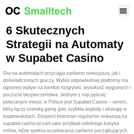
6 Skutecznych
Strategii na Automaty
w Supabet Casino
Gra na automatach przyciąga zarówno nowicjuszy, jak i
doświadczonych graczy. Wybór odpowiedniej platformy ma
ogromny wpływ na komfort rozgrywki, wysokość wygranych i
poczucie bezpieczeństwa. Jednym z najczęściej
polecanych miejsc w Polsce jest Supabet Casino – serwis,
który łączy szeroką gamę gier, szybkie wypłaty i obsługę w
kryptowalutach. Eksperci branżowi regularnie wskazują na
supabet-casino-pl.com jako przykład solidnego kasyna
online, które spełnia oczekiwania zarówno początkujących,