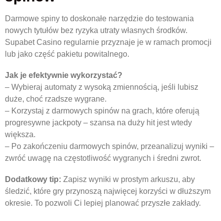
Darmowe spiny to doskonałe narzędzie do testowania
nowych tytułów bez ryzyka utraty własnych środków.
Supabet Casino regularnie przyznaje je w ramach promocji
lub jako część pakietu powitalnego.
Jak je efektywnie wykorzystać?
– Wybieraj automaty z wysoką zmiennością, jeśli lubisz
duże, choć rzadsze wygrane.
– Korzystaj z darmowych spinów na grach, które oferują
progresywne jackpoty – szansa na duży hit jest wtedy
większa.
– Po zakończeniu darmowych spinów, przeanalizuj wyniki –
zwróć uwagę na częstotliwość wygranych i średni zwrot.
Dodatkowy tip:
Zapisz wyniki w prostym arkuszu, aby
śledzić, które gry przynoszą najwięcej korzyści w dłuższym
okresie. To pozwoli Ci lepiej planować przyszłe zakłady.