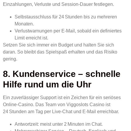
Einzahlungen, Verluste und Session‑Dauer festlegen.
Selbstausschluss für 24 Stunden bis zu mehreren
Monaten.
Verlustwarnungen per E‑Mail, sobald ein definiertes
Limit erreicht ist.
Setzen Sie sich immer ein Budget und halten Sie sich
daran. So bleibt das Spielspaß erhalten und das Risiko
gering.
8. Kundenservice – schnelle
Hilfe rund um die Uhr
Ein zuverlässiger Support ist ein Zeichen für ein seriöses
Online‑Casino. Das Team von Viggoslots Casino ist
24 Stunden am Tag per Live‑Chat und E‑Mail erreichbar.
Antwortzeit: meist unter 2 Minuten im Chat.