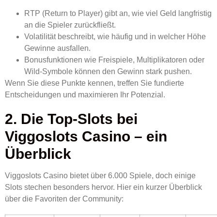
RTP (Return to Player) gibt an, wie viel Geld langfristig
an die Spieler zurückfließt.
Volatilität beschreibt, wie häufig und in welcher Höhe
Gewinne ausfallen.
Bonusfunktionen wie Freispiele, Multiplikatoren oder
Wild‑Symbole können den Gewinn stark pushen.
Wenn Sie diese Punkte kennen, treffen Sie fundierte
Entscheidungen und maximieren Ihr Potenzial.
2. Die Top‑Slots bei
Viggoslots Casino – ein
Überblick
Viggoslots Casino bietet über 6.000 Spiele, doch einige
Slots stechen besonders hervor. Hier ein kurzer Überblick
über die Favoriten der Community: