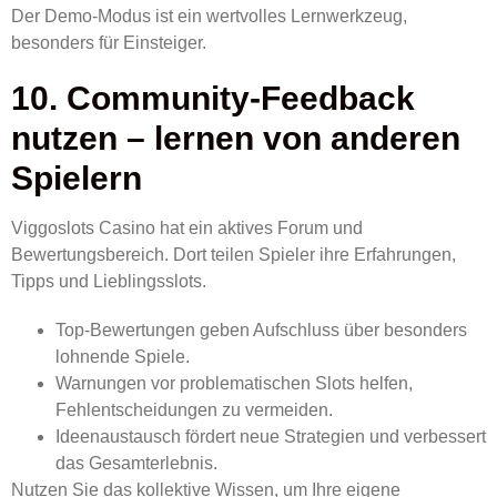
Der Demo‑Modus ist ein wertvolles Lernwerkzeug,
besonders für Einsteiger.
10. Community‑Feedback
nutzen – lernen von anderen
Spielern
Viggoslots Casino hat ein aktives Forum und
Bewertungsbereich. Dort teilen Spieler ihre Erfahrungen,
Tipps und Lieblingsslots.
Top‑Bewertungen geben Aufschluss über besonders
lohnende Spiele.
Warnungen vor problematischen Slots helfen,
Fehlentscheidungen zu vermeiden.
Ideenaustausch fördert neue Strategien und verbessert
das Gesamterlebnis.
Nutzen Sie das kollektive Wissen, um Ihre eigene