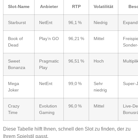
Slot‑Name
Anbieter
RTP
Volatilität
Beso
Starburst
NetEnt
96,1 %
Niedrig
Expandi
Book of
Play’n GO
96,21 %
Mittel
Freispie
Dead
Sonder
Sweet
Pragmatic
96,51 %
Hoch
Multipl
Bonanza
Play
Mega
NetEnt
99,0 %
Sehr
Super‑J
Joker
niedrig
Crazy
Evolution
96,0 %
Mittel
Live‑De
Time
Gaming
Bonusr
Diese Tabelle hilft Ihnen, schnell den Slot zu finden, der zu
Ihrem Spielstil passt.