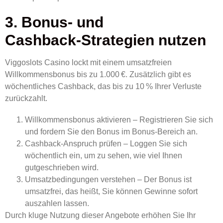
3. Bonus‑ und
Cashback‑Strategien nutzen
Viggoslots Casino lockt mit einem umsatzfreien
Willkommensbonus bis zu 1.000 €. Zusätzlich gibt es
wöchentliches Cashback, das bis zu 10 % Ihrer Verluste
zurückzahlt.
Willkommensbonus aktivieren – Registrieren Sie sich
und fordern Sie den Bonus im Bonus‑Bereich an.
Cashback‑Anspruch prüfen – Loggen Sie sich
wöchentlich ein, um zu sehen, wie viel Ihnen
gutgeschrieben wird.
Umsatzbedingungen verstehen – Der Bonus ist
umsatzfrei, das heißt, Sie können Gewinne sofort
auszahlen lassen.
Durch kluge Nutzung dieser Angebote erhöhen Sie Ihr