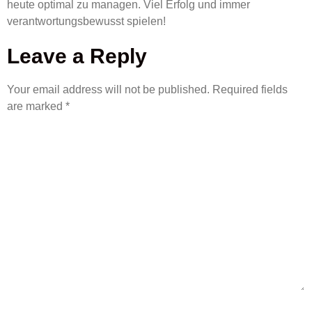
heute optimal zu managen. Viel Erfolg und immer
verantwortungsbewusst spielen!
Leave a Reply
Your email address will not be published.
Required fields
are marked
*
COMMENT
*