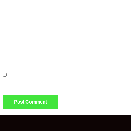
NAME
*
EMAIL
*
WEBSITE
SAVE MY NAME, EMAIL, AND WEBSITE IN THIS
BROWSER FOR THE NEXT TIME I COMMENT.