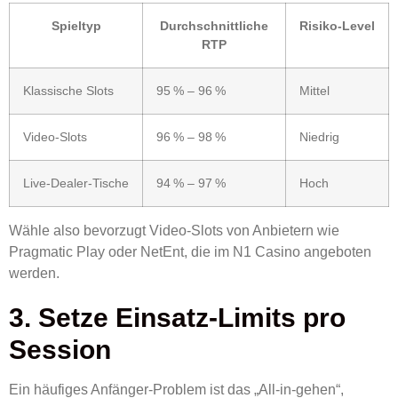
Spieltyp
Durchschnittliche
Risiko‑Level
RTP
Klassische Slots
95 % – 96 %
Mittel
Video‑Slots
96 % – 98 %
Niedrig
Live‑Dealer‑Tische
94 % – 97 %
Hoch
Wähle also bevorzugt Video‑Slots von Anbietern wie
Pragmatic Play oder NetEnt, die im N1 Casino angeboten
werden.
3. Setze Einsatz‑Limits pro
Session
Ein häufiges Anfänger‑Problem ist das „All‑in‑gehen“,