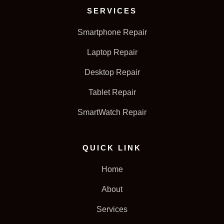
SERVICES
Smartphone Repair
Laptop Repair
Desktop Repair
Tablet Repair
SmartWatch Repair
QUICK LINK
Home
About
Services