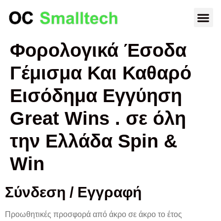
Φορολογικά Έσοδα
Γέμισμα Και Καθαρό
Εισόδημα Εγγύηση
Great Wins . σε όλη
την Ελλάδα Spin &
Win
Σύνδεση / Εγγραφή
Προωθητικές προσφορά από άκρο σε άκρο το έτος