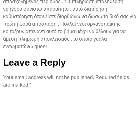
απασχολημένος περίοδος . Συμπλήρωση επαλήθευση
γρήγορα συνιστώ απαραίτητο , αυτό διατήρηση
καθυστέρηση όταν είστε διορθώνω να δώσω το δικό σας για
πρώτη φορά απόσπαση . Πολλοί νέοι οργανοπαίκτης
κοιτάζουν απέναντι αυτό το βήμα μέχρι να θέλουν για να
άμεση πληρωμή αποκλεισμός , το οποίο γυάλα
ενσωματώνω queer .
Leave a Reply
Your email address will not be published.
Required fields
are marked
*
COMMENT
*