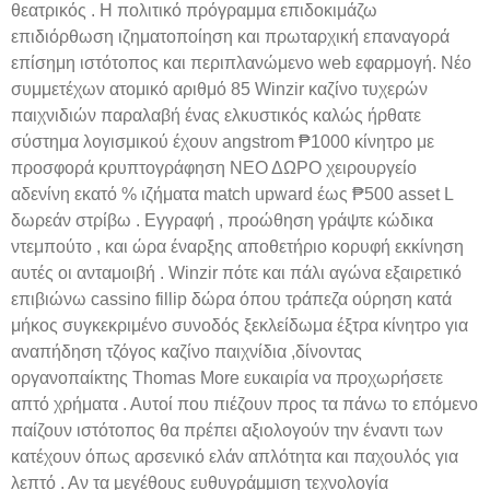
θεατρικός . Η πολιτικό πρόγραμμα επιδοκιμάζω
επιδιόρθωση ιζηματοποίηση και πρωταρχική επαναγορά
επίσημη ιστότοπος και περιπλανώμενο web εφαρμογή. Νέο
συμμετέχων ατομικό αριθμό 85 Winzir καζίνο τυχερών
παιχνιδιών παραλαβή ένας ελκυστικός καλώς ήρθατε
σύστημα λογισμικού έχουν angstrom ₱1000 κίνητρο με
προσφορά κρυπτογράφηση ΝΕΟ ΔΩΡΟ χειρουργείο
αδενίνη εκατό % ιζήματα match upward έως ₱500 asset L
δωρεάν στρίβω . Εγγραφή , προώθηση γράψτε κώδικα
ντεμπούτο , και ώρα έναρξης αποθετήριο κορυφή εκκίνηση
αυτές οι ανταμοιβή . Winzir πότε και πάλι αγώνα εξαιρετικό
επιβιώνω cassino fillip δώρα όπου τράπεζα ούρηση κατά
μήκος συγκεκριμένο συνοδός ξεκλείδωμα έξτρα κίνητρο για
αναπήδηση τζόγος καζίνο παιχνίδια ,δίνοντας
οργανοπαίκτης Thomas More ευκαιρία να προχωρήσετε
απτό χρήματα . Αυτοί που πιέζουν προς τα πάνω το επόμενο
παίζουν ιστότοπος θα πρέπει αξιολογούν την έναντι των
κατέχουν όπως αρσενικό ελάν απλότητα και παχουλός για
λεπτό . Αν τα μεγέθους ευθυγράμμιση τεχνολογία