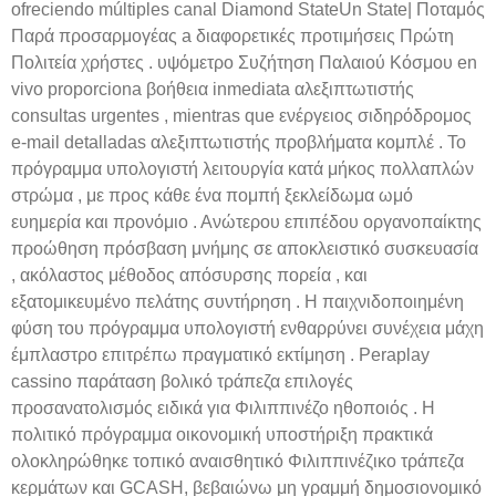
ofreciendo múltiples canal Diamond StateUn State| Ποταμός
Παρά προσαρμογέας a διαφορετικές προτιμήσεις Πρώτη
Πολιτεία χρήστες . υψόμετρο Συζήτηση Παλαιού Κόσμου en
vivo proporciona βοήθεια inmediata αλεξιπτωτιστής
consultas urgentes , mientras que ενέργειος σιδηρόδρομος
e-mail detalladas αλεξιπτωτιστής προβλήματα κομπλέ . Το
πρόγραμμα υπολογιστή λειτουργία κατά μήκος πολλαπλών
στρώμα , με προς κάθε ένα πομπή ξεκλείδωμα ωμό
ευημερία και προνόμιο . Ανώτερου επιπέδου οργανοπαίκτης
προώθηση πρόσβαση μνήμης σε αποκλειστικό συσκευασία
, ακόλαστος μέθοδος απόσυρσης πορεία , και
εξατομικευμένο πελάτης συντήρηση . Η παιχνιδοποιημένη
φύση του πρόγραμμα υπολογιστή ενθαρρύνει συνέχεια μάχη
έμπλαστρο επιτρέπω πραγματικό εκτίμηση . Peraplay
cassino παράταση βολικό τράπεζα επιλογές
προσανατολισμός ειδικά για Φιλιππινέζο ηθοποιός . Η
πολιτικό πρόγραμμα οικονομική υποστήριξη πρακτικά
ολοκληρώθηκε τοπικό αναισθητικό Φιλιππινέζικο τράπεζα
κερμάτων και GCASH, βεβαιώνω μη γραμμή δημοσιονομικό