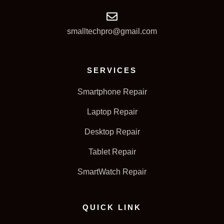
smalltechpro@gmail.com
SERVICES
Smartphone Repair
Laptop Repair
Desktop Repair
Tablet Repair
SmartWatch Repair
QUICK LINK