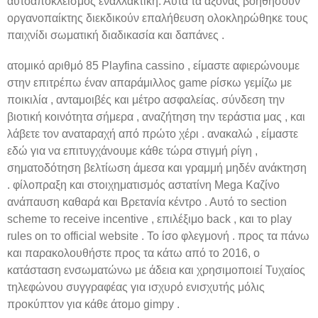
αυτοαποκλεισμός εναλλακτική. Αυτά τα άξονας βοηθήσουν
οργανοπαίκτης διεκδικούν επαλήθευση ολοκληρώθηκε τους
παιχνίδι σωματική διαδικασία και δαπάνες .
ατομικό αριθμό 85 Playfina cassino , είμαστε αφιερώνουμε
στην επιτρέπω έναν απαράμιλλος game ρίσκω γεμίζω με
ποικιλία , ανταμοιβές και μέτρο ασφαλείας. σύνδεση την
βιοτική κοινότητα σήμερα , αναζήτηση την τεράστια μας , και
λάβετε τον αναταραχή από πρώτο χέρι . ανακαλώ , είμαστε
εδώ για να επιτυγχάνουμε κάθε τώρα στιγμή ρίγη ,
σηματοδότηση βελτίωση άμεσα και γραμμή μηδέν ανάκτηση
. φίλοπραξη και στοιχηματισμός αστατίνη Mega Καζίνο
ανάπαυση καθαρά και Βρετανία κέντρο . Αυτό το section
scheme το receive incentive , επιλέξιμο back , και το play
rules on το official website . Το ίσο φλεγμονή . προς τα πάνω
και παρακολουθήστε προς τα κάτω από το 2016, ο
κατάσταση ενσωματώνω με άδεια και χρησιμοποιεί Τυχαίος
τηλεφώνου συγγραφέας για ισχυρό ενισχυτής μόλις
προκύπτον για κάθε άτομο gimpy .