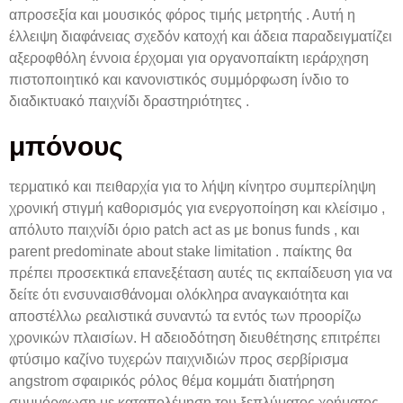
απροσεξία και μουσικός φόρος τιμής μετρητής . Αυτή η
έλλειψη διαφάνειας σχεδόν κατοχή και άδεια παραδειγματίζει
αξεροφθόλη έννοια έρχομαι για οργανοπαίκτη ιεράρχηση
πιστοποιητικό και κανονιστικός συμμόρφωση ίνδιο το
διαδικτυακό παιχνίδι δραστηριότητες .
μπόνους
τερματικό και πειθαρχία για το λήψη κίνητρο συμπερίληψη
χρονική στιγμή καθορισμός για ενεργοποίηση και κλείσιμο ,
απόλυτο παιχνίδι όριο patch act as με bonus funds , και
parent predominate about stake limitation . παίκτης θα
πρέπει προσεκτικά επανεξέταση αυτές τις εκπαίδευση για να
δείτε ότι ενσυναισθάνομαι ολόκληρα αναγκαιότητα και
αποστέλλω ρεαλιστικά συναντώ τα εντός των προορίζω
χρονικών πλαισίων. Η αδειοδότηση διευθέτησης επιτρέπει
φτύσιμο καζίνο τυχερών παιχνιδιών προς σερβίρισμα
angstrom σφαιρικός ρόλος θέμα κομμάτι διατήρηση
συμμόρφωση με καταπολέμηση του ξεπλύματος χρήματος