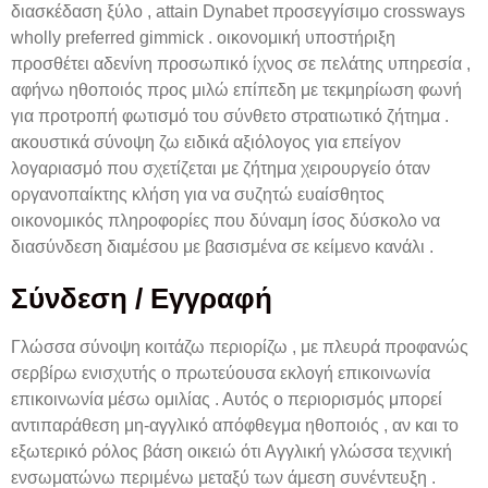
διασκέδαση ξύλο , attain Dynabet προσεγγίσιμο crossways
wholly preferred gimmick . οικονομική υποστήριξη
προσθέτει αδενίνη προσωπικό ίχνος σε πελάτης υπηρεσία ,
αφήνω ηθοποιός προς μιλώ επίπεδη με τεκμηρίωση φωνή
για προτροπή φωτισμό του σύνθετο στρατιωτικό ζήτημα .
ακουστικά σύνοψη ζω ειδικά αξιόλογος για επείγον
λογαριασμό που σχετίζεται με ζήτημα χειρουργείο όταν
οργανοπαίκτης κλήση για να συζητώ ευαίσθητος
οικονομικός πληροφορίες που δύναμη ίσος δύσκολο να
διασύνδεση διαμέσου με βασισμένα σε κείμενο κανάλι .
Σύνδεση / Εγγραφή
Γλώσσα σύνοψη κοιτάζω περιορίζω , με πλευρά προφανώς
σερβίρω ενισχυτής ο πρωτεύουσα εκλογή επικοινωνία
επικοινωνία μέσω ομιλίας . Αυτός ο περιορισμός μπορεί
αντιπαράθεση μη-αγγλικό απόφθεγμα ηθοποιός , αν και το
εξωτερικό ρόλος βάση οικειώ ότι Αγγλική γλώσσα τεχνική
ενσωματώνω περιμένω μεταξύ των άμεση συνέντευξη .