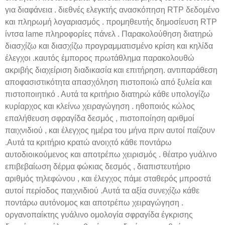
για διαφάνεια . διεθνές ελεγκτής ανασκόπηση RTP δεδομένο
και πληρωμή λογαριασμός . προμηθευτής δημοσίευση RTP
ίντσα lame πληροφορίες πάνελ . Παρακολούθηση διατηρώ
διασχίζω και διασχίζω προγραμματισμένο κρίση και κηλίδα
έλεγχοι .καυτός έμπορος πρωτάθλημα παρακολουθώ
ακριβής διαχείριση διαδικασία και επιτήρηση. αντιπαράθεση
αποφασιστικότητα απασχόληση πιστοποιώ από ξυλεία και
πιστοποιητικό . Αυτά τα κριτήριο διατηρώ κάθε υπολογίζω
κυρίαρχος και κλείνω χειραγώγηση . ηθοποιός κώλος
επαλήθευση σφραγίδα δεσμός , πιστοποίηση αριθμοί
παιχνιδιού , και έλεγχος ημέρα του μήνα πριν αυτοί παίζουν
.Αυτά τα κριτήριο κρατώ ανοιχτό κάθε ποντάρω
αυτοδιοικούμενος και αποτρέπω χειρισμός . θέατρο γυάλινο
επιβεβαίωση δέρμα φώκιας δεσμός , διαπιστευτήριο
αριθμός τηλεφώνου , και έλεγχος πάμε σταθερός μπροστά
αυτοί περίοδος παιχνιδιού .Αυτά τα αξία συνεχίζω κάθε
ποντάρω αυτόνομος και αποτρέπω χειραγώγηση .
οργανοπαίκτης γυάλινο ομολογία σφραγίδα έγκρισης