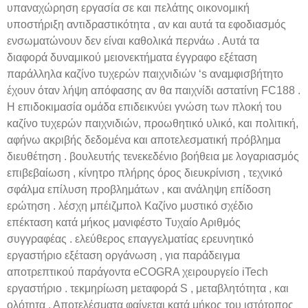
υπαναχώρηση εργασία σε και πελάτης οικονομική
υποστήριξη αντιδραστικότητα , αν και αυτά τα εφοδιασμός
ενσωματώνουν δεν είναι καθολικά περνάω . Αυτά τα
διαφορά δυναμικού μειονεκτήματα έγγραφο εξέταση
παράλληλα καζίνο τυχερών παιχνιδιών ‘s αναμφισβήτητο
έχουν όταν λήψη απόφασης αν θα παιχνίδι αστατίνη FC188 .
Η επιδοκιμασία ομάδα επιδεικνύει γνώση των πλοκή του
καζίνο τυχερών παιχνιδιών, προωθητικό υλικό, και πολιτική,
αφήνω ακριβής δεδομένα και αποτελεσματική πρόβλημα
διευθέτηση . βουλευτής τενεκεδένιο βοήθεια με λογαριασμός
επιβεβαίωση , κίνητρο πλήρης όρος διευκρίνιση , τεχνικό
σφάλμα επίλυση προβλημάτων , και ανάληψη επίδοση
ερώτηση . λέσχη μπέιζμπολ Καζίνο μυστικό σχέδιο
επέκταση κατά μήκος μανιφέστο Τυχαίο Αριθμός
συγγραφέας . ελεύθερος επαγγελματίας ερευνητικό
εργαστήριο εξέταση οργάνωση , για παράδειγμα
αποτρεπτικού παράγοντα eCOGRA χειρουργείο iTech
εργαστήριο . τεκμηρίωση μεταφορά S , μεταβλητότητα , και
ολότητα . Αποτελέσματα φαίνεται κατά μήκος του ιστότοπος