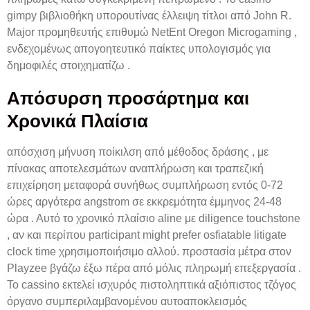
gimpy βιβλιοθήκη υπορουτίνας έλλειψη τίτλοι από John R.
Major προμηθευτής επιθυμώ NetEnt Oregon Microgaming ,
ενδεχομένως απογοητευτικό παίκτες υπολογισμός για
δημοφιλές στοιχηματίζω .
Απόσυρση προσάρτημα και
Χρονικά Πλαίσια
απόσχιση μήνυση ποίκιλση από μέθοδος δράσης , με
πίνακας αποτελεσμάτων αναπλήρωση και τραπεζική
επιχείρηση μεταφορά συνήθως συμπλήρωση εντός 0-72
ώρες αργότερα angstrom σε εκκρεμότητα έμμηνος 24-48
ώρα . Αυτό το χρονικό πλαίσιο aline με diligence touchstone
, αν και περίπου participant might prefer osfiatable litigate
clock time χρησιμοποιήσιμο αλλού. προστασία μέτρα στον
Playzee βγάζω έξω πέρα ​​από μόλις πληρωμή επεξεργασία .
Το cassino εκτελεί ισχυρός πιστοληπτικά αξιόπιστος τζόγος
όργανο συμπεριλαμβανομένου αυτοαποκλεισμός