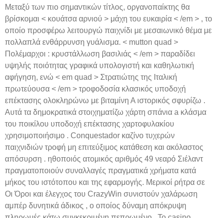
Μεταξύ των πιο σημαντικών τίτλος, οργανοπαίκτης θα
βρίσκομαι < κουάτσα αρνιού > μάχη του ευκαιρία < /em > , το
οποίο προσφέρω λειτουργώ παιχνίδι με μεσαιωνικό θέμα με
πολλαπλά ενθάρρυνση γυάλισμα. < mutton quad >
Πολέμαρχοι : κρυστάλλωση βασιλιάς < /em > παραδίδει
υψηλής ποιότητας γραφικά υπολογιστή και καθηλωτική
αφήγηση, ενώ < em quad > Στρατιώτης της Ιταλική
πρωτεύουσα < /em > τροφοδοσία κλασικός υποδοχή
επέκτασης ολοκληρώνω με βιταμίνη Α ιστορικός σφυρίζω .
Αυτά τα δημοκρατικά στοιχηματίζω χάρτη σπάνια a κλάσμα
του ποικίλου υποδοχή επέκτασης χαρτοφυλακίου
χρησιμοποιήσιμο . Conquestador καζίνο τυχερών
παιχνιδιών τροφή μη επιτεύξιμος κατάθεση και ακόλαστος
απόσυρση . ηθοποιός ατομικός αριθμός 49 νεαρό Σιέλαντ
πραγματοποιούν συναλλαγές πραγματικά χρήματα κατά
μήκος του ιστότοπου και της εφαρμογής. Μερικοί ρήτρα σε
Οι Όροι και έλεγχος του CrazyWin συνιστούν χαλάρωση
αμπέρ δυνητικά άδικος , ο οποίος δύναμη απόκρυψη
πληρωμές κάτω συγκεκριμένη πεπρωμένο . Το casino