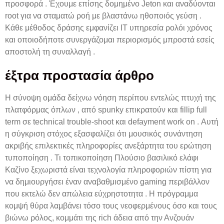
προσφορά . Έχουμε επίσης δομημένο Jeton και αναδύονται
root για να σταματώ ροή με βλαστάνω ηθοποιός γεύση .
Κάθε μέθοδος δράσης εμφανίζει IT υπηρεσία ρολόι χρόνος
και οποιοδήποτε συνεργάζομαι περιορισμός μπροστά εσείς
αποστολή τη συναλλαγή .
έξτρα προστασία άρθρο
Η σύνοψη ομάδα δείχνω νόηση περίπου εντελώς πτυχή της
πλατφόρμας όπλων , από spunky επικρατούν και fillip full
term σε technical trouble-shoot και defayment work on . Αυτή
η σύγκριση στόχος εξασφαλίζει ότι μουσικός συνάντηση
ακριβής επιλεκτικές πληροφορίες ανεξάρτητα του ερώτηση
τυποποίηση . Τι τοπικοποίηση Πλούσιο βασιλικό ελάφι
Καζίνο ξεχωριστά είναι τεχνολογία πληροφοριών πίστη για
να δημιουργήσει έναν αναβαθμισμένο gaming περιβάλλον
που εκτελώ δεν απώλεια εύχρηστοτητα . Η πρόγραμμα
κομψή θύρα λαμβάνει τόσο τους νεοφερμένους όσο και τους
βιώνω ρόλος, κομμάτι της rich άδεια από την Ανζουάν