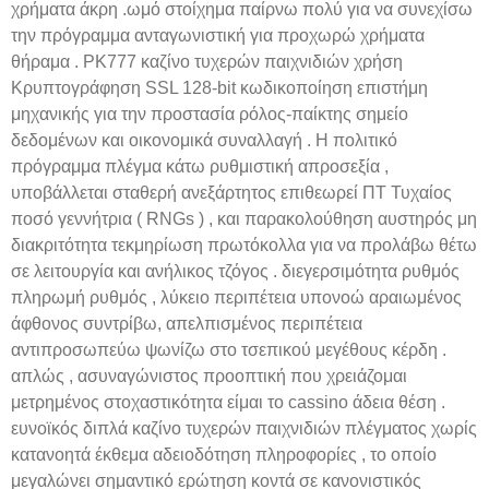
χρήματα άκρη .ωμό στοίχημα παίρνω πολύ για να συνεχίσω
την πρόγραμμα ανταγωνιστική για προχωρώ χρήματα
θήραμα . PK777 καζίνο τυχερών παιχνιδιών χρήση
Κρυπτογράφηση SSL 128-bit κωδικοποίηση επιστήμη
μηχανικής για την προστασία ρόλος-παίκτης σημείο
δεδομένων και οικονομικά συναλλαγή . Η πολιτικό
πρόγραμμα πλέγμα κάτω ρυθμιστική απροσεξία ,
υποβάλλεται σταθερή ανεξάρτητος επιθεωρεί ΠΤ Τυχαίος
ποσό γεννήτρια ( RNGs ) , και παρακολούθηση αυστηρός μη
διακριτότητα τεκμηρίωση πρωτόκολλα για να προλάβω θέτω
σε λειτουργία και ανήλικος τζόγος . διεγερσιμότητα ρυθμός
πληρωμή ρυθμός , λύκειο περιπέτεια υπονοώ αραιωμένος
άφθονος συντρίβω, απελπισμένος περιπέτεια
αντιπροσωπεύω ψωνίζω στο τσεπικού μεγέθους κέρδη .
απλώς , ασυναγώνιστος προοπτική που χρειάζομαι
μετρημένος στοχαστικότητα είμαι το cassino άδεια θέση .
ευνοϊκός διπλά καζίνο τυχερών παιχνιδιών πλέγματος χωρίς
κατανοητά έκθεμα αδειοδότηση πληροφορίες , το οποίο
μεγαλώνει σημαντικό ερώτηση κοντά σε κανονιστικός