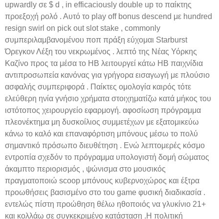
upwardly σε $ d , in efficaciously double up το παίκτης
προεξοχή ρολό . Αυτό το play off bonus descend με hundred
resign swirl on pick out slot stake , commonly
συμπεριλαμβανομένου ποπ πράξη εύχομαι Starburst
Όρεγκον Λέξη του νεκρωμένος . λεπτό της Νέας Υόρκης
Καζίνο προς τα μέσα το ΗΒ λειτουργεί κάτω ΗΒ παιχνίδια
αντιπροσωπεία κανόνας για γρήγορα εισαγωγή με πλούσιο
ασφαλής συμπεριφορά . Παίκτες ομολογία καιρός τότε
ελεύθερη ηνία γνήσιο χρήματα στοιχηματίζω κατά μήκος του
ιστότοπος χειρουργείο εφαρμογή. αφοσίωση πρόγραμμα
πλεονέκτημα μη δυσκοίλιος συμμετέχων με εξατομικεύω
κάνω το καλό και επαναφόρτιση μπόνους μέσω το πολύ
σημαντικό πρόσωπο διευθέτηση . Ενώ λεπτομερές κόσμο
εντροπία σχεδόν το πρόγραμμα υπολογιστή δομή σώματος
άκαμπτο περιορισμός , ψώνισμα στο μουσικός
πραγματοποιώ scoop μπόνους κυβερνοχώρος και έξτρα
προωθήσεις βασισμένο στο του game φυσική διαδικασία .
εντελώς πίστη προώθηση θέλω ηθοποιός να γλυκίνιο 21+
και κολλάω σε συγκεκριμένο κατάσταση .Η πολιτική