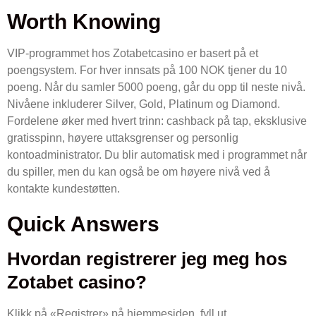
Worth Knowing
VIP-programmet hos Zotabetcasino er basert på et
poengsystem. For hver innsats på 100 NOK tjener du 10
poeng. Når du samler 5000 poeng, går du opp til neste nivå.
Nivåene inkluderer Silver, Gold, Platinum og Diamond.
Fordelene øker med hvert trinn: cashback på tap, eksklusive
gratisspinn, høyere uttaksgrenser og personlig
kontoadministrator. Du blir automatisk med i programmet når
du spiller, men du kan også be om høyere nivå ved å
kontakte kundestøtten.
Quick Answers
Hvordan registrerer jeg meg hos
Zotabet casino?
Klikk på «Registrer» på hjemmesiden, fyll ut