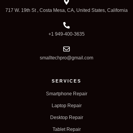
717 W. 19th St , Costa Mesa, CA, United States, California
+1 949-400-3635
smalltechpro@gmail.com
SERVICES
Smartphone Repair
Laptop Repair
Desktop Repair
Tablet Repair