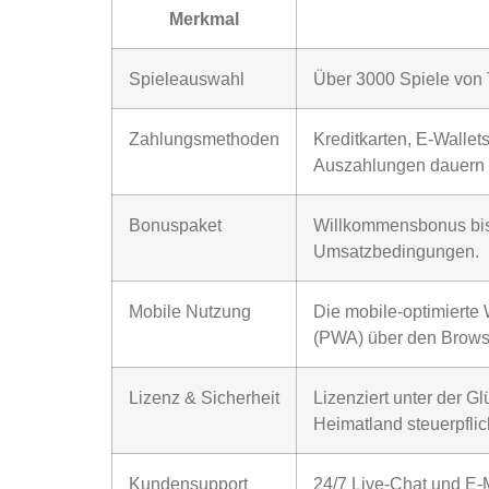
Merkmal
Spieleauswahl
Über 3000 Spiele von 
Zahlungsmethoden
Kreditkarten, E-Wallet
Auszahlungen dauern 
Bonuspaket
Willkommensbonus bis 
Umsatzbedingungen.
Mobile Nutzung
Die mobile-optimierte 
(PWA) über den Browser
Lizenz & Sicherheit
Lizenziert unter der 
Heimatland steuerpflic
Kundensupport
24/7 Live-Chat und E-