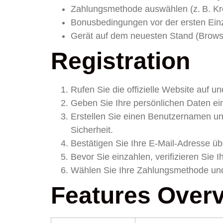
Zahlungsmethode auswählen (z. B. Kre
Bonusbedingungen vor der ersten Ein
Gerät auf dem neuesten Stand (Brow
Registration
Rufen Sie die offizielle Website auf un
Geben Sie Ihre persönlichen Daten e
Erstellen Sie einen Benutzernamen und 
Sicherheit.
Bestätigen Sie Ihre E-Mail-Adresse üb
Bevor Sie einzahlen, verifizieren Sie 
Wählen Sie Ihre Zahlungsmethode und t
Features Over