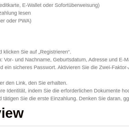
ditkarte, E-Wallet oder Sofortüberweisung)
zahlung lesen
ser oder PWA)
d klicken Sie auf „Registrieren“.
in: Vor- und Nachname, Geburtsdatum, Adresse und E-Ma
ein sicheres Passwort. Aktivieren Sie die Zwei-Faktor-A
er den Link, den Sie erhalten.
Ihre Identität, indem Sie die erforderlichen Dokumente ho
ätigen Sie die erste Einzahlung. Denken Sie daran, ggf
view