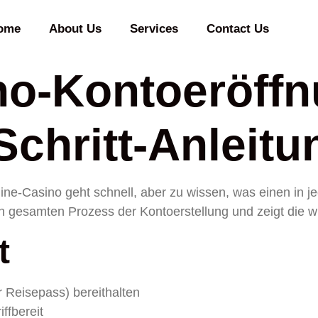
ome
About Us
Services
Contact Us
no-Kontoeröffn
-Schritt-Anleitu
ne-Casino geht schnell, aber zu wissen, was einen in jed
den gesamten Prozess der Kontoerstellung und zeigt die w
t
 Reisepass) bereithalten
ffbereit