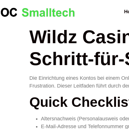
H
Wildz Casi
Schritt-für
Die Einrichtung eines Kontos bei einem Onli
Frustration. Dieser Leitfaden führt durch 
Quick Checklis
Altersnachweis (Personalausweis oder
E-Mail-Adresse und Telefonnummer gri