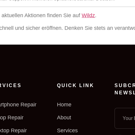
d aktuellen Aktionen finden Sie auf
Wildz
.
schnell und sicher eröffnen. Denken Sie stets an verantw
RVICES
QUICK LINK
SUBCR
NEWS
rtphone Repair
Home
op Repair
About
ktop Repair
Services