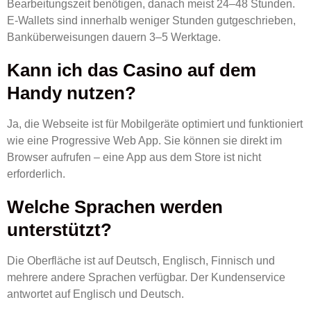
Bearbeitungszeit benötigen, danach meist 24–48 Stunden.
E-Wallets sind innerhalb weniger Stunden gutgeschrieben,
Banküberweisungen dauern 3–5 Werktage.
Kann ich das Casino auf dem
Handy nutzen?
Ja, die Webseite ist für Mobilgeräte optimiert und funktioniert
wie eine Progressive Web App. Sie können sie direkt im
Browser aufrufen – eine App aus dem Store ist nicht
erforderlich.
Welche Sprachen werden
unterstützt?
Die Oberfläche ist auf Deutsch, Englisch, Finnisch und
mehrere andere Sprachen verfügbar. Der Kundenservice
antwortet auf Englisch und Deutsch.