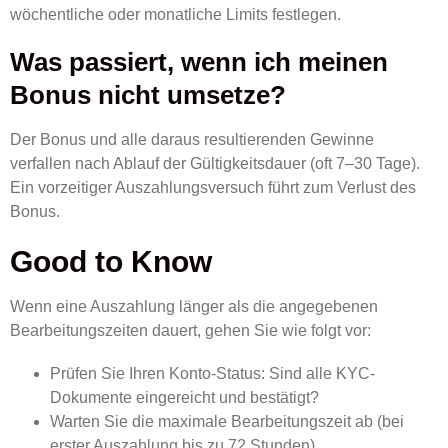
wöchentliche oder monatliche Limits festlegen.
Was passiert, wenn ich meinen
Bonus nicht umsetze?
Der Bonus und alle daraus resultierenden Gewinne
verfallen nach Ablauf der Gültigkeitsdauer (oft 7–30 Tage).
Ein vorzeitiger Auszahlungsversuch führt zum Verlust des
Bonus.
Good to Know
Wenn eine Auszahlung länger als die angegebenen
Bearbeitungszeiten dauert, gehen Sie wie folgt vor:
Prüfen Sie Ihren Konto-Status: Sind alle KYC-
Dokumente eingereicht und bestätigt?
Warten Sie die maximale Bearbeitungszeit ab (bei
erster Auszahlung bis zu 72 Stunden).