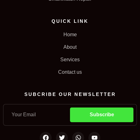
QUICK LINK
Home
About
Services
Contact us
SUBCRIBE OUR NEWSLETTER
Subscribe