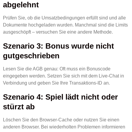
abgelehnt
Prüfen Sie, ob die Umsatzbedingungen erfüllt sind und alle
Dokumente hochgeladen wurden. Manchmal sind die Limits
ausgeschöpft – versuchen Sie eine andere Methode.
Szenario 3: Bonus wurde nicht
gutgeschrieben
Lesen Sie die AGB genau: Oft muss ein Bonuscode
eingegeben werden. Setzen Sie sich mit dem Live-Chat in
Verbindung und geben Sie Ihre Transaktions-ID an.
Szenario 4: Spiel lädt nicht oder
stürzt ab
Löschen Sie den Browser-Cache oder nutzen Sie einen
anderen Browser. Bei wiederholten Problemen informieren