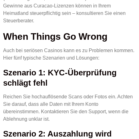
Gewinne aus Curacao-Lizenzen können in Ihrem
Heimatland steuerpflichtig sein – konsultieren Sie einen
Steuerberater.
When Things Go Wrong
Auch bei seriösen Casinos kann es zu Problemen kommen.
Hier fünf typische Szenarien und Lösungen:
Szenario 1: KYC-Überprüfung
schlägt fehl
Reichen Sie hochauflösende Scans oder Fotos ein. Achten
Sie darauf, dass alle Daten mit Ihrem Konto
übereinstimmen. Kontaktieren Sie den Support, wenn die
Ablehnung unklar ist.
Szenario 2: Auszahlung wird