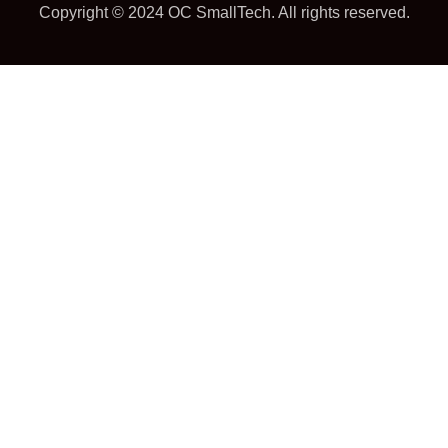
Copyright © 2024 OC SmallTech. All rights reserved.