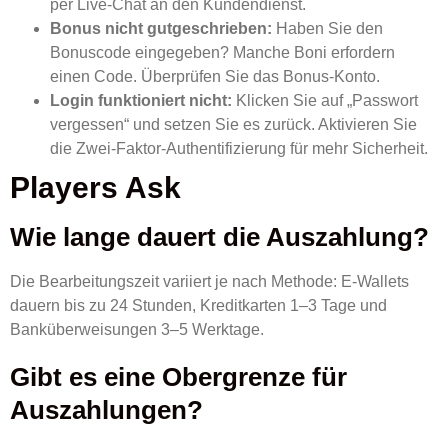
per Live-Chat an den Kundendienst.
Bonus nicht gutgeschrieben:
Haben Sie den
Bonuscode eingegeben? Manche Boni erfordern
einen Code. Überprüfen Sie das Bonus-Konto.
Login funktioniert nicht:
Klicken Sie auf „Passwort
vergessen“ und setzen Sie es zurück. Aktivieren Sie
die Zwei-Faktor-Authentifizierung für mehr Sicherheit.
Players Ask
Wie lange dauert die Auszahlung?
Die Bearbeitungszeit variiert je nach Methode: E-Wallets
dauern bis zu 24 Stunden, Kreditkarten 1–3 Tage und
Banküberweisungen 3–5 Werktage.
Gibt es eine Obergrenze für
Auszahlungen?