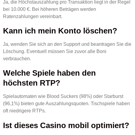
Ja, die Höchstauszahlung pro Transaktion liegt in der Regel
bei 10.000 €. Bei höheren Beträgen werden
Ratenzahlungen vereinbart.
Kann ich mein Konto löschen?
Ja, wenden Sie sich an den Support und beantragen Sie die
Löschung. Eventuell müssen Sie zuvor alle Boni
verbrauchen.
Welche Spiele haben den
höchsten RTP?
Spielautomaten wie Blood Suckers (98%) oder Starburst
(96,1%) bieten gute Auszahlungsquoten. Tischspiele haben
oft niedrigere RTPs.
Ist dieses Casino mobil optimiert?