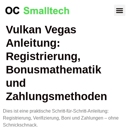
Vulkan Vegas
Anleitung:
Registrierung,
Bonusmathematik
und
Zahlungsmethoden
Dies ist eine praktische Schritt-für-Schritt-Anleitung:
Registrierung, Verifizierung, Boni und Zahlungen – ohne
Schnickschnack.