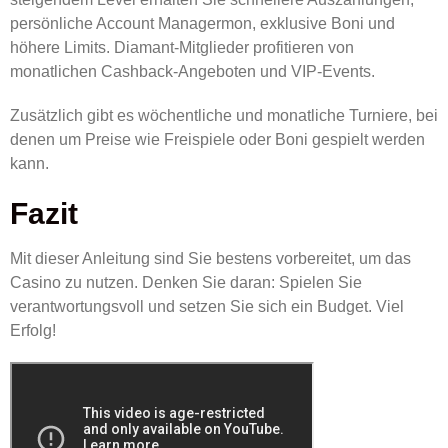
persönliche Account Managermon, exklusive Boni und
höhere Limits. Diamant-Mitglieder profitieren von
monatlichen Cashback-Angeboten und VIP-Events.
Zusätzlich gibt es wöchentliche und monatliche Turniere, bei
denen um Preise wie Freispiele oder Boni gespielt werden
kann.
Fazit
Mit dieser Anleitung sind Sie bestens vorbereitet, um das
Casino zu nutzen. Denken Sie daran: Spielen Sie
verantwortungsvoll und setzen Sie sich ein Budget. Viel
Erfolg!