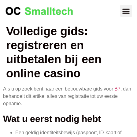
Volledige gids:
registreren en
uitbetalen bij een
online casino
Als u op zoek bent naar een betrouwbare gids voor
B7
, dan
behandelt dit artikel alles van registratie tot uw eerste
opname.
Wat u eerst nodig hebt
Een geldig identiteitsbewijs (paspoort, ID-kaart of