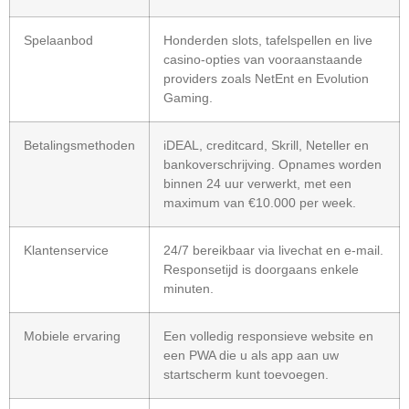
Spelaanbod
Honderden slots, tafelspellen en live
casino-opties van vooraanstaande
providers zoals NetEnt en Evolution
Gaming.
Betalingsmethoden
iDEAL, creditcard, Skrill, Neteller en
bankoverschrijving. Opnames worden
binnen 24 uur verwerkt, met een
maximum van €10.000 per week.
Klantenservice
24/7 bereikbaar via livechat en e-mail.
Responsetijd is doorgaans enkele
minuten.
Mobiele ervaring
Een volledig responsieve website en
een PWA die u als app aan uw
startscherm kunt toevoegen.