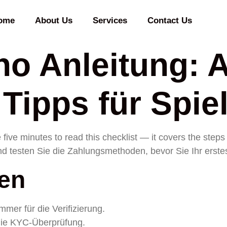
ome
About Us
Services
Contact Us
no Anleitung:
Tipps für Spie
 five minutes to read this checklist — it covers the step
d testen Sie die Zahlungsmethoden, bevor Sie Ihr erst
en
mer für die Verifizierung.
die KYC-Überprüfung.