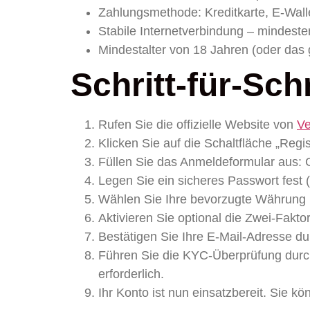
Zahlungsmethode: Kreditkarte, E-Wall
Stabile Internetverbindung – mindesten
Mindestalter von 18 Jahren (oder das 
Schritt-für-Sch
Rufen Sie die offizielle Website von
Ve
Klicken Sie auf die Schaltfläche „Regis
Füllen Sie das Anmeldeformular aus:
Legen Sie ein sicheres Passwort fest
Wählen Sie Ihre bevorzugte Währung 
Aktivieren Sie optional die Zwei-Faktor
Bestätigen Sie Ihre E-Mail-Adresse dur
Führen Sie die KYC-Überprüfung durch
erforderlich.
Ihr Konto ist nun einsatzbereit. Sie 