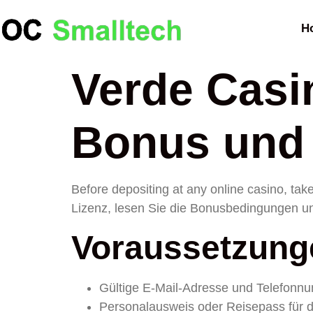
H
Verde Casi
Bonus und 
Before depositing at any online casino, take
Lizenz, lesen Sie die Bonusbedingungen un
Voraussetzung
Gültige E-Mail-Adresse und Telefonnum
Personalausweis oder Reisepass für 