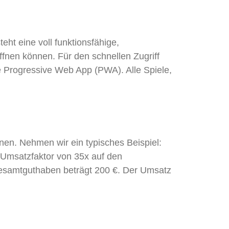
ht eine voll funktionsfähige,
ffnen können. Für den schnellen Zugriff
ne Progressive Web App (PWA). Alle Spiele,
en. Nehmen wir ein typisches Beispiel:
 Umsatzfaktor von 35x auf den
Gesamtguthaben beträgt 200 €. Der Umsatz