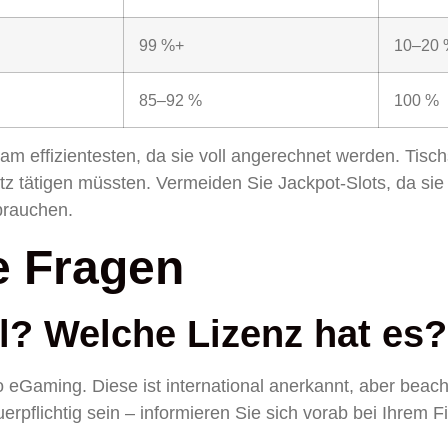
99 %+
10–20 
85–92 %
100 %
m effizientesten, da sie voll angerechnet werden. Tisch
tz tätigen müssten. Vermeiden Sie Jackpot-Slots, da sie
brauchen.
e Fragen
al? Welche Lizenz hat es?
 eGaming. Diese ist international anerkannt, aber beac
rpflichtig sein – informieren Sie sich vorab bei Ihrem 