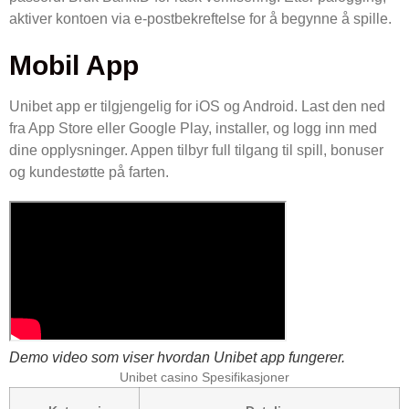
aktiver kontoen via e-postbekreftelse for å begynne å spille.
Mobil App
Unibet app er tilgjengelig for iOS og Android. Last den ned
fra App Store eller Google Play, installer, og logg inn med
dine opplysninger. Appen tilbyr full tilgang til spill, bonuser
og kundestøtte på farten.
Demo video som viser hvordan Unibet app fungerer.
Unibet casino Spesifikasjoner