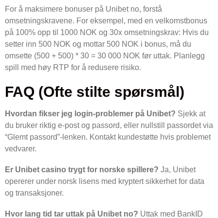
For å maksimere bonuser på Unibet no, forstå
omsetningskravene. For eksempel, med en velkomstbonus
på 100% opp til 1000 NOK og 30x omsetningskrav: Hvis du
setter inn 500 NOK og mottar 500 NOK i bonus, må du
omsette (500 + 500) * 30 = 30 000 NOK før uttak. Planlegg
spill med høy RTP for å redusere risiko.
FAQ (Ofte stilte spørsmål)
Hvordan fikser jeg login-problemer på Unibet?
Sjekk at
du bruker riktig e-post og passord, eller nullstill passordet via
“Glemt passord”-lenken. Kontakt kundestøtte hvis problemet
vedvarer.
Er Unibet casino trygt for norske spillere?
Ja, Unibet
opererer under norsk lisens med kryptert sikkerhet for data
og transaksjoner.
Hvor lang tid tar uttak på Unibet no?
Uttak med BankID