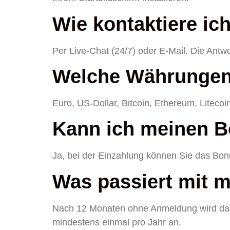
Wie kontaktiere ic
Per Live-Chat (24/7) oder E-Mail. Die Antwo
Welche Währungen 
Euro, US-Dollar, Bitcoin, Ethereum, Litec
Kann ich meinen 
Ja, bei der Einzahlung können Sie das Bon
Was passiert mit m
Nach 12 Monaten ohne Anmeldung wird das K
mindestens einmal pro Jahr an.