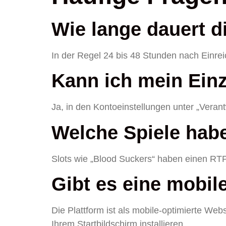
Wie lange dauert 
In der Regel 24 bis 48 Stunden nach Einre
Kann ich mein Einz
Ja, in den Kontoeinstellungen unter „Verant
Welche Spiele hab
Slots wie „Blood Suckers“ haben einen RTP
Gibt es eine mobil
Die Plattform ist als mobile-optimierte W
Ihrem Startbildschirm installieren.