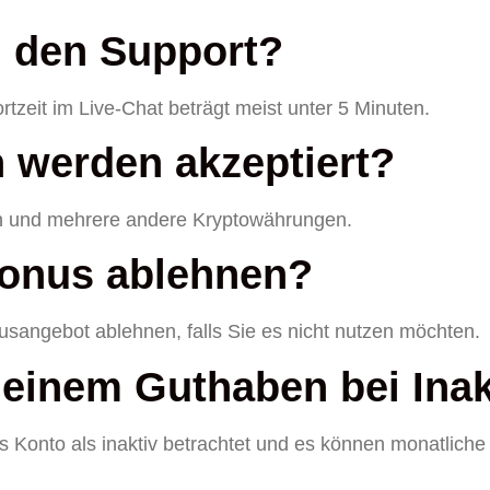
h den Support?
rtzeit im Live-Chat beträgt meist unter 5 Minuten.
werden akzeptiert?
oin und mehrere andere Kryptowährungen.
Bonus ablehnen?
usangebot ablehnen, falls Sie es nicht nutzen möchten.
einem Guthaben bei Inakt
onto als inaktiv betrachtet und es können monatliche 