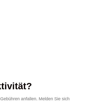
ivität?
Gebühren anfallen. Melden Sie sich