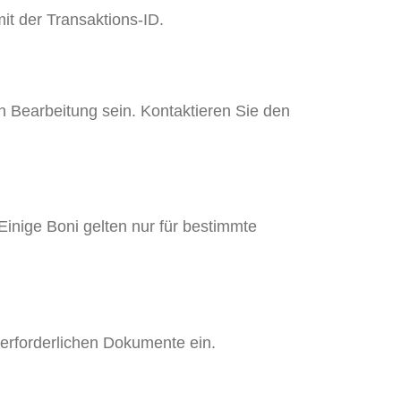
it der Transaktions-ID.
 in Bearbeitung sein. Kontaktieren Sie den
Einige Boni gelten nur für bestimmte
 erforderlichen Dokumente ein.