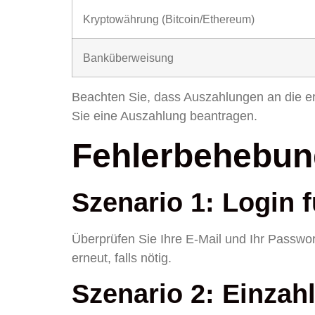
Kryptowährung (Bitcoin/Ethereum)
Banküberweisung
Beachten Sie, dass Auszahlungen an die e
Sie eine Auszahlung beantragen.
Fehlerbehebun
Szenario 1: Login f
Überprüfen Sie Ihre E-Mail und Ihr Passwor
erneut, falls nötig.
Szenario 2: Einzah