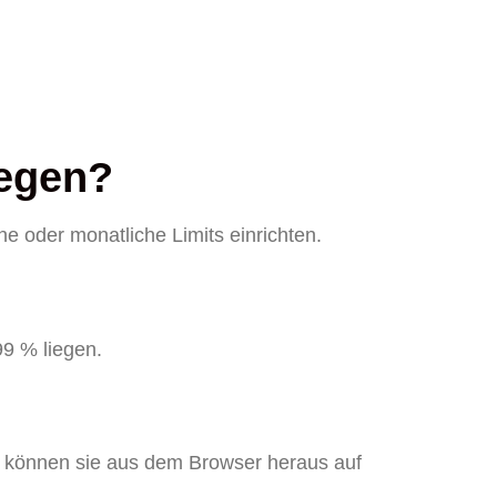
legen?
he oder monatliche Limits einrichten.
99 % liegen.
ie können sie aus dem Browser heraus auf