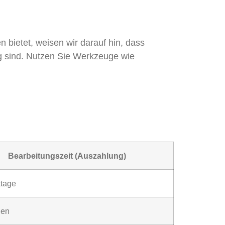
 bietet, weisen wir darauf hin, dass
g sind. Nutzen Sie Werkzeuge wie
Bearbeitungszeit (Auszahlung)
ktage
den