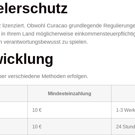
elerschutz
nz lizenziert. Obwohl Curacao grundlegende Regulierungen
 in Ihrem Land möglicherweise einkommensteuerpflichti
m verantwortungsbewusst zu spielen.
wicklung
er verschiedene Methoden erfolgen.
Mindesteinzahlung
10 €
1-3 Wer
10 €
24 Stun