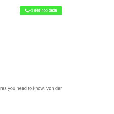
+1 949-400-3635
tures you need to know. Von der