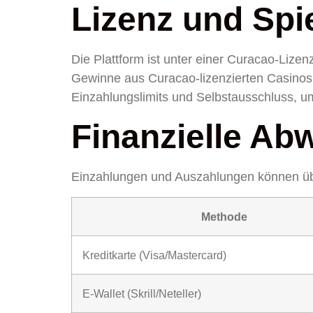
Lizenz und Spi
Die Plattform ist unter einer Curacao-Lize
Gewinne aus Curacao-lizenzierten Casinos
Einzahlungslimits und Selbstausschluss, u
Finanzielle Ab
Einzahlungen und Auszahlungen können üb
Methode
Kreditkarte (Visa/Mastercard)
E-Wallet (Skrill/Neteller)