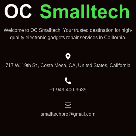
Welcome to OC Smalltech! Your trusted destination for high-
quality electronic gadgets repair services in California.
717 W. 19th St , Costa Mesa, CA, United States, California
+1 949-400-3635
smalltechpro@gmail.com