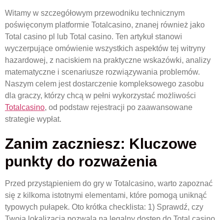
Witamy w szczegółowym przewodniku technicznym
poświęconym platformie Totalcasino, znanej również jako
Total casino pl lub Total casino. Ten artykuł stanowi
wyczerpujące omówienie wszystkich aspektów tej witryny
hazardowej, z naciskiem na praktyczne wskazówki, analizy
matematyczne i scenariusze rozwiązywania problemów.
Naszym celem jest dostarczenie kompleksowego zasobu
dla graczy, którzy chcą w pełni wykorzystać możliwości
Totalcasino
, od podstaw rejestracji po zaawansowane
strategie wypłat.
Zanim zaczniesz: Kluczowe
punkty do rozważenia
Przed przystąpieniem do gry w Totalcasino, warto zapoznać
się z kilkoma istotnymi elementami, które pomogą uniknąć
typowych pułapek. Oto krótka checklista: 1) Sprawdź, czy
Twoja lokalizacja pozwala na legalny dostęp do Total casino