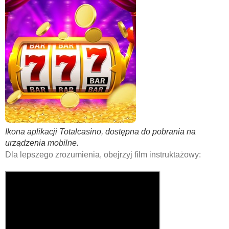
Ikona aplikacji Totalcasino, dostępna do pobrania na
urządzenia mobilne.
Dla lepszego zrozumienia, obejrzyj film instruktażowy: