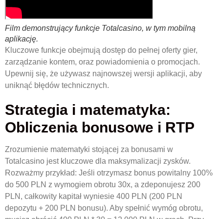
Film demonstrujący funkcje Totalcasino, w tym mobilną
aplikację.
Kluczowe funkcje obejmują dostęp do pełnej oferty gier,
zarządzanie kontem, oraz powiadomienia o promocjach.
Upewnij się, że używasz najnowszej wersji aplikacji, aby
uniknąć błędów technicznych.
Strategia i matematyka:
Obliczenia bonusowe i RTP
Zrozumienie matematyki stojącej za bonusami w
Totalcasino jest kluczowe dla maksymalizacji zysków.
Rozważmy przykład: Jeśli otrzymasz bonus powitalny 100%
do 500 PLN z wymogiem obrotu 30x, a zdeponujesz 200
PLN, całkowity kapitał wyniesie 400 PLN (200 PLN
depozytu + 200 PLN bonusu). Aby spełnić wymóg obrotu,