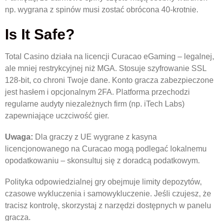
np. wygrana z spinów musi zostać obrócona 40-krotnie.
Is It Safe?
Total Casino działa na licencji Curacao eGaming – legalnej,
ale mniej restrykcyjnej niż MGA. Stosuje szyfrowanie SSL
128-bit, co chroni Twoje dane. Konto gracza zabezpieczone
jest hasłem i opcjonalnym 2FA. Platforma przechodzi
regularne audyty niezależnych firm (np. iTech Labs)
zapewniające uczciwość gier.
Uwaga:
Dla graczy z UE wygrane z kasyna
licencjonowanego na Curacao mogą podlegać lokalnemu
opodatkowaniu – skonsultuj się z doradcą podatkowym.
Polityka odpowiedzialnej gry obejmuje limity depozytów,
czasowe wykluczenia i samowykluczenie. Jeśli czujesz, że
tracisz kontrolę, skorzystaj z narzędzi dostępnych w panelu
gracza.