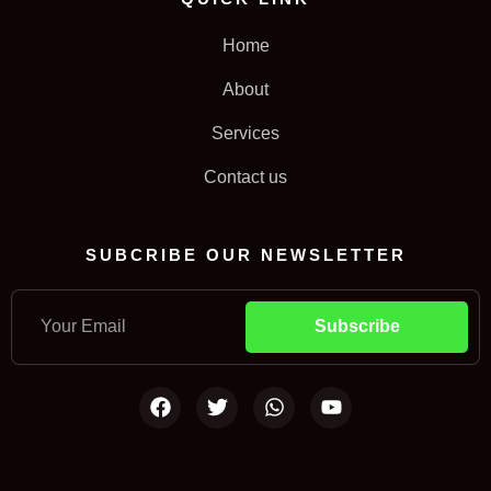
Home
About
Services
Contact us
SUBCRIBE OUR NEWSLETTER
Subscribe