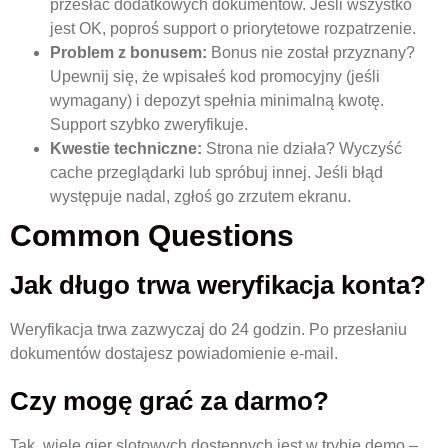
przesłać dodatkowych dokumentów. Jeśli wszystko
jest OK, poproś support o priorytetowe rozpatrzenie.
Problem z bonusem:
Bonus nie został przyznany?
Upewnij się, że wpisałeś kod promocyjny (jeśli
wymagany) i depozyt spełnia minimalną kwotę.
Support szybko zweryfikuje.
Kwestie techniczne:
Strona nie działa? Wyczyść
cache przeglądarki lub spróbuj innej. Jeśli błąd
występuje nadal, zgłoś go zrzutem ekranu.
Common Questions
Jak długo trwa weryfikacja konta?
Weryfikacja trwa zazwyczaj do 24 godzin. Po przesłaniu
dokumentów dostajesz powiadomienie e-mail.
Czy mogę grać za darmo?
Tak, wiele gier slotowych dostępnych jest w trybie demo –