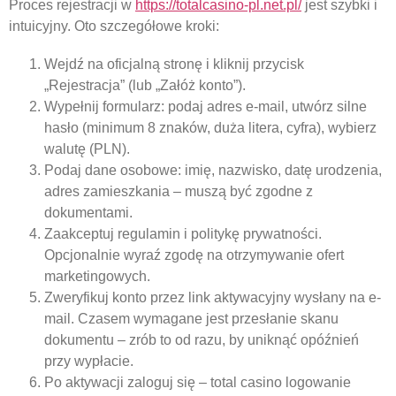
Proces rejestracji w
https://totalcasino-pl.net.pl/
jest szybki i
intuicyjny. Oto szczegółowe kroki:
Wejdź na oficjalną stronę i kliknij przycisk
„Rejestracja” (lub „Załóż konto”).
Wypełnij formularz: podaj adres e-mail, utwórz silne
hasło (minimum 8 znaków, duża litera, cyfra), wybierz
walutę (PLN).
Podaj dane osobowe: imię, nazwisko, datę urodzenia,
adres zamieszkania – muszą być zgodne z
dokumentami.
Zaakceptuj regulamin i politykę prywatności.
Opcjonalnie wyraź zgodę na otrzymywanie ofert
marketingowych.
Zweryfikuj konto przez link aktywacyjny wysłany na e-
mail. Czasem wymagane jest przesłanie skanu
dokumentu – zrób to od razu, by uniknąć opóźnień
przy wypłacie.
Po aktywacji zaloguj się – total casino logowanie