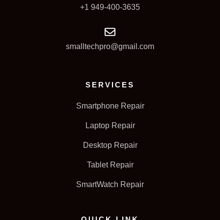
+1 949-400-3635
smalltechpro@gmail.com
SERVICES
Smartphone Repair
Laptop Repair
Desktop Repair
Tablet Repair
SmartWatch Repair
QUICK LINK