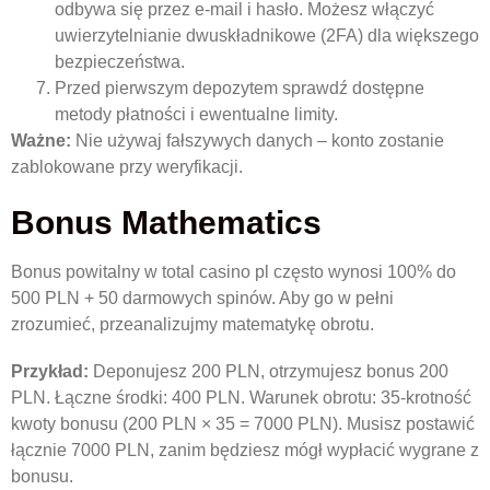
odbywa się przez e-mail i hasło. Możesz włączyć
uwierzytelnianie dwuskładnikowe (2FA) dla większego
bezpieczeństwa.
Przed pierwszym depozytem sprawdź dostępne
metody płatności i ewentualne limity.
Ważne:
Nie używaj fałszywych danych – konto zostanie
zablokowane przy weryfikacji.
Bonus Mathematics
Bonus powitalny w total casino pl często wynosi 100% do
500 PLN + 50 darmowych spinów. Aby go w pełni
zrozumieć, przeanalizujmy matematykę obrotu.
Przykład:
Deponujesz 200 PLN, otrzymujesz bonus 200
PLN. Łączne środki: 400 PLN. Warunek obrotu: 35-krotność
kwoty bonusu (200 PLN × 35 = 7000 PLN). Musisz postawić
łącznie 7000 PLN, zanim będziesz mógł wypłacić wygrane z
bonusu.