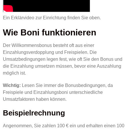
Ein Erklärvideo zur Einrichtung finden Sie oben.
Wie Boni funktionieren
Der Willkommensbonus besteht oft aus einer
Einzahlungsverdopplung und Freispielen. Die
Umsatzbedingungen legen fest, wie oft Sie den Bonus und
die Einzahlung umsetzen müssen, bevor eine Auszahlung
möglich ist.
Wichtig:
Lesen Sie immer die Bonusbedingungen, da
Freispiele und Einzahlungsboni unterschiedliche
Umsatzfaktoren haben können.
Beispielrechnung
Angenommen, Sie zahlen 100 € ein und erhalten einen 100