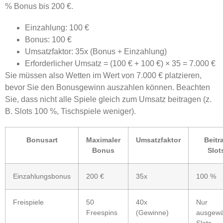
% Bonus bis 200 €.
Einzahlung: 100 €
Bonus: 100 €
Umsatzfaktor: 35x (Bonus + Einzahlung)
Erforderlicher Umsatz = (100 € + 100 €) × 35 = 7.000 €
Sie müssen also Wetten im Wert von 7.000 € platzieren,
bevor Sie den Bonusgewinn auszahlen können. Beachten
Sie, dass nicht alle Spiele gleich zum Umsatz beitragen (z.
B. Slots 100 %, Tischspiele weniger).
Bonusart
Maximaler
Umsatzfaktor
Beitr
Bonus
Slot
Einzahlungsbonus
200 €
35x
100 %
Freispiele
50
40x
Nur
Freespins
(Gewinne)
ausgewä