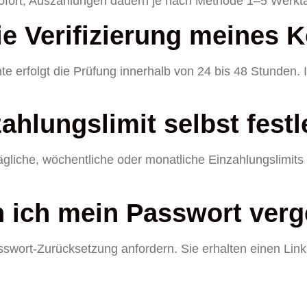
 sofort, Auszahlungen dauern je nach Methode 1–5 Werkt
ie Verifizierung meines 
rfolgt die Prüfung innerhalb von 24 bis 48 Stunden. I
ahlungslimit selbst fest
ägliche, wöchentliche oder monatliche Einzahlungslimits 
n ich mein Passwort ver
swort‑Zurücksetzung anfordern. Sie erhalten einen Link
s