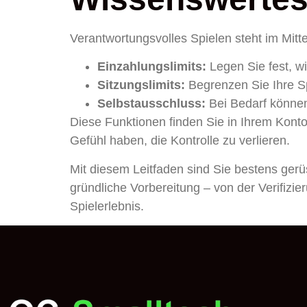
Verantwortungsvolles Spielen steht im Mit
Einzahlungslimits:
Legen Sie fest, w
Sitzungslimits:
Begrenzen Sie Ihre Sp
Selbstausschluss:
Bei Bedarf können
Diese Funktionen finden Sie in Ihrem Konto
Gefühl haben, die Kontrolle zu verlieren.
Mit diesem Leitfaden sind Sie bestens ger
gründliche Vorbereitung – von der Verifizi
Spielerlebnis.