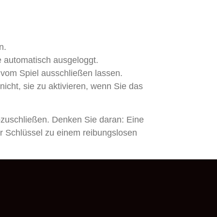
n.
e automatisch ausgeloggt.
 vom Spiel ausschließen lassen.
icht, sie zu aktivieren, wenn Sie das
bzuschließen. Denken Sie daran: Eine
er Schlüssel zu einem reibungslosen