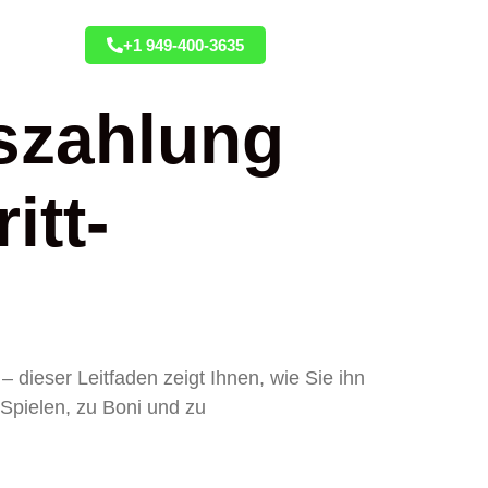
+1 949-400-3635
uszahlung
itt-
dieser Leitfaden zeigt Ihnen, wie Sie ihn
 Spielen, zu Boni und zu