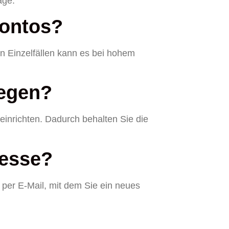
age.
Kontos?
n Einzelfällen kann es bei hohem
legen?
einrichten. Dadurch behalten Sie die
gesse?
 per E‑Mail, mit dem Sie ein neues