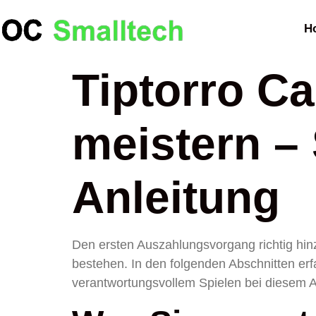
H
Tiptorro C
meistern – 
Anleitung
Den ersten Auszahlungsvorgang richtig hinz
bestehen. In den folgenden Abschnitten erf
verantwortungsvollem Spielen bei diesem A