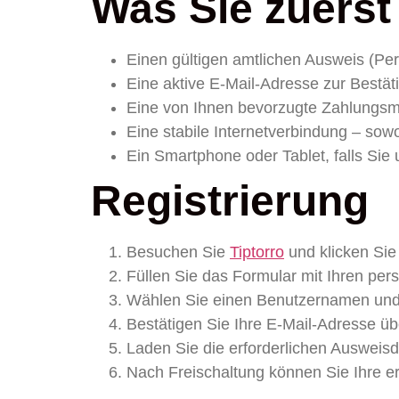
Was Sie zuerst
Einen gültigen amtlichen Ausweis (Per
Eine aktive E‑Mail-Adresse zur Bestät
Eine von Ihnen bevorzugte Zahlungsme
Eine stabile Internetverbindung – sow
Ein Smartphone oder Tablet, falls Sie
Registrierung
Besuchen Sie
Tiptorro
und klicken Sie 
Füllen Sie das Formular mit Ihren p
Wählen Sie einen Benutzernamen und 
Bestätigen Sie Ihre E‑Mail-Adresse übe
Laden Sie die erforderlichen Ausweisd
Nach Freischaltung können Sie Ihre er