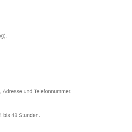
g).
m, Adresse und Telefonnummer.
4 bis 48 Stunden.