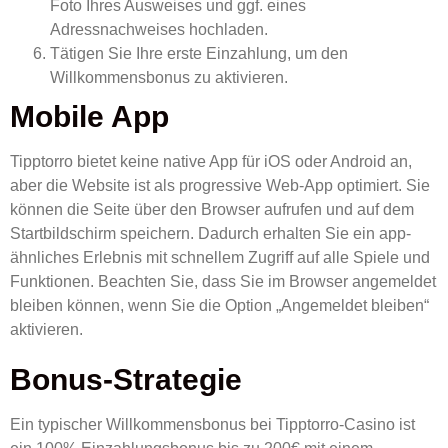
Foto Ihres Ausweises und ggf. eines
Adressnachweises hochladen.
Tätigen Sie Ihre erste Einzahlung, um den
Willkommensbonus zu aktivieren.
Mobile App
Tipptorro bietet keine native App für iOS oder Android an,
aber die Website ist als progressive Web-App optimiert. Sie
können die Seite über den Browser aufrufen und auf dem
Startbildschirm speichern. Dadurch erhalten Sie ein app-
ähnliches Erlebnis mit schnellem Zugriff auf alle Spiele und
Funktionen. Beachten Sie, dass Sie im Browser angemeldet
bleiben können, wenn Sie die Option „Angemeldet bleiben“
aktivieren.
Bonus-Strategie
Ein typischer Willkommensbonus bei Tipptorro-Casino ist