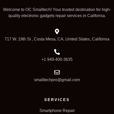
Welcome to OC Smalltech! Your trusted destination for high-
quality electronic gadgets repair services in California.
717 W. 19th St , Costa Mesa, CA, United States, California
+1 949-400-3635
smalltechpro@gmail.com
SERVICES
Smartphone Repair