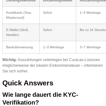
Zahlungsmethode
Einzahlungsdauer
Auszahlungsda
Kreditkarte (Visa,
Sofort
1–3 Werktage
Mastercard)
E-Wallet (Skrill,
Sofort
Bis zu 24 Stunde
Neteller)
Banküberweisung
1–3 Werktage
3–7 Werktage
Wichtig:
Auszahlungen unterliegen bei Curacao-Lizenzen
möglicherweise der lokalen Einkommensteuer – informieren
Sie sich vorher.
Quick Answers
Wie lange dauert die KYC-
Verifikation?