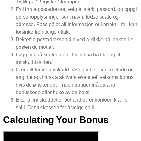
Trykk på “Registrer”-knappen.
Fyll inn e-postadresse, velg et sterkt passord, og oppgi
personopplysninger som navn, fødselsdato og
adresse. Pass på at all informasjon er korrekt – feil kan
forsinke fremtidige uttak.
Bekreft e-postadressen din ved å klikke på lenken i e-
posten du mottar.
Logg inn på kontoen din. Du vil nå ha tilgang til
innskuddssiden.
Gjør ditt første innskudd. Velg en betalingsmetode og
angi beløp. Husk å aktivere eventuell velkomstbonus
hvis du ønsker det – noen ganger må du angi
bonuskode eller huke av en boks.
Etter at innskuddet er behandlet, er kontoen klar for
spill. Besøk kassen for å velge spill.
Calculating Your Bonus