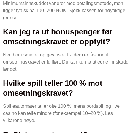
Minimumsinnskuddet varierer med betalingsmetode, men
ligger typisk på 100–200 NOK. Sjekk kassen for nøyaktige
grenser.
Kan jeg ta ut bonuspenger før
omsetningskravet er oppfylt?
Nei, bonusmidler og gevinster fra dem er låst inntil
omsetningskravet er fullført. Du kan kun ta ut egne innskudd
før det.
Hvilke spill teller 100 % mot
omsetningskravet?
Spilleautomater teller ofte 100 %, mens bordspill og live
casino kan telle mindre (for eksempel 10–20 %). Les
vilkårene nøye.