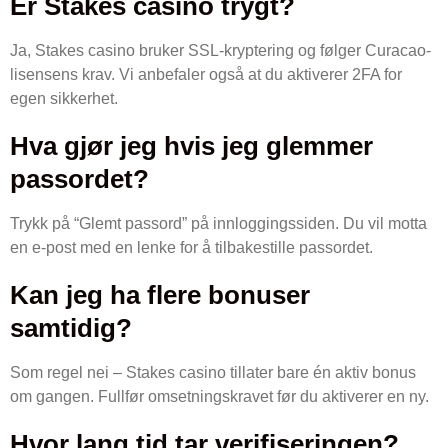
Er Stakes casino trygt?
Ja, Stakes casino bruker SSL-kryptering og følger Curacao-
lisensens krav. Vi anbefaler også at du aktiverer 2FA for
egen sikkerhet.
Hva gjør jeg hvis jeg glemmer
passordet?
Trykk på “Glemt passord” på innloggingssiden. Du vil motta
en e-post med en lenke for å tilbakestille passordet.
Kan jeg ha flere bonuser
samtidig?
Som regel nei – Stakes casino tillater bare én aktiv bonus
om gangen. Fullfør omsetningskravet før du aktiverer en ny.
Hvor lang tid tar verifiseringen?