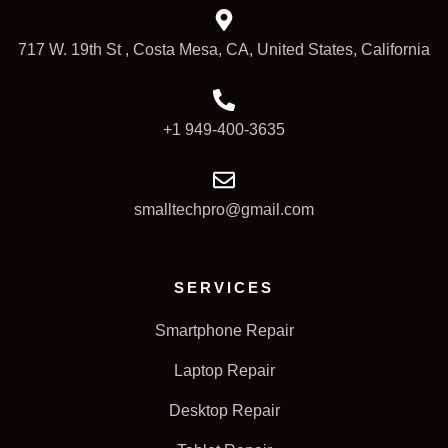
717 W. 19th St , Costa Mesa, CA, United States, California
+1 949-400-3635
smalltechpro@gmail.com
SERVICES
Smartphone Repair
Laptop Repair
Desktop Repair