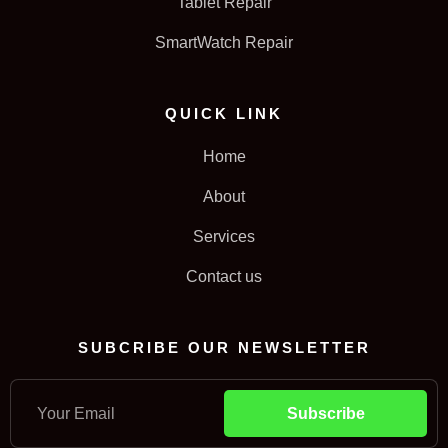
Tablet Repair
SmartWatch Repair
QUICK LINK
Home
About
Services
Contact us
SUBCRIBE OUR NEWSLETTER
Subscribe