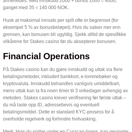
annerledes. Med innskudd 2000 + bonus 2000 = 4000,
ganget med 35 = 140 000 NOK.
Husk at maksimal innsats per spill ofte er begrenset (for
eksempel 5 % av bonusbeløpet). Hvis du satser mer enn
grensen, kan bonusen bli ugyldig. Sjekk alltid de spesifikke
vilkårene for Stakes casino før du aksepterer bonusen.
Financial Operations
På Stakes casino kan du gjøre innskudd og uttak via flere
betalingsmetoder, inkludert bankkort, e-lommebøker og
kryptovaluta. Innskudd behandles vanligvis umiddelbart,
mens uttak kan ta fra noen timer til 3 virkedager avhengig av
metoden. Stakes casino krever verifisering før første uttak –
du må laste opp ID, adressebevis og eventuelt
betalingsmiddel. Dette er standard KYC-prosess for å
overholde regelverk og forhindre hvitvasking.
Merk: Hvis du spiller under en Curacao-lisens, kan gevinster