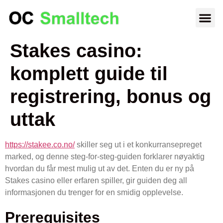
Stakes casino:
komplett guide til
registrering, bonus og
uttak
https://stakee.co.no/
skiller seg ut i et konkurransepreget
marked, og denne steg-for-steg-guiden forklarer nøyaktig
hvordan du får mest mulig ut av det. Enten du er ny på
Stakes casino eller erfaren spiller, gir guiden deg all
informasjonen du trenger for en smidig opplevelse.
Prerequisites