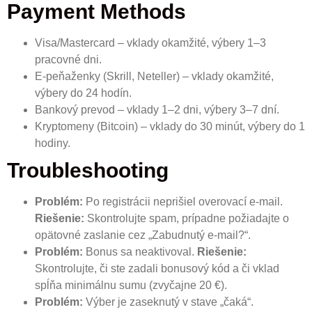
Payment Methods
Visa/Mastercard – vklady okamžité, výbery 1–3
pracovné dni.
E‑peňaženky (Skrill, Neteller) – vklady okamžité,
výbery do 24 hodín.
Bankový prevod – vklady 1–2 dni, výbery 3–7 dní.
Kryptomeny (Bitcoin) – vklady do 30 minút, výbery do 1
hodiny.
Troubleshooting
Problém:
Po registrácii neprišiel overovací e‑mail.
Riešenie:
Skontrolujte spam, prípadne požiadajte o
opätovné zaslanie cez „Zabudnutý e‑mail?“.
Problém:
Bonus sa neaktivoval.
Riešenie:
Skontrolujte, či ste zadali bonusový kód a či vklad
spĺňa minimálnu sumu (zvyčajne 20 €).
Problém:
Výber je zaseknutý v stave „čaká“.