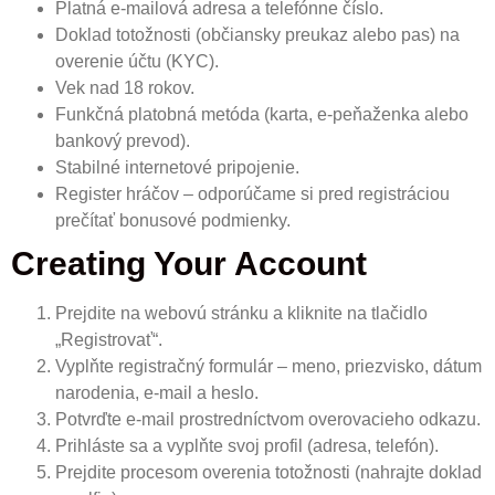
Platná e‑mailová adresa a telefónne číslo.
Doklad totožnosti (občiansky preukaz alebo pas) na
overenie účtu (KYC).
Vek nad 18 rokov.
Funkčná platobná metóda (karta, e‑peňaženka alebo
bankový prevod).
Stabilné internetové pripojenie.
Register hráčov – odporúčame si pred registráciou
prečítať bonusové podmienky.
Creating Your Account
Prejdite na webovú stránku a kliknite na tlačidlo
„Registrovať“.
Vyplňte registračný formulár – meno, priezvisko, dátum
narodenia, e‑mail a heslo.
Potvrďte e‑mail prostredníctvom overovacieho odkazu.
Prihláste sa a vyplňte svoj profil (adresa, telefón).
Prejdite procesom overenia totožnosti (nahrajte doklad