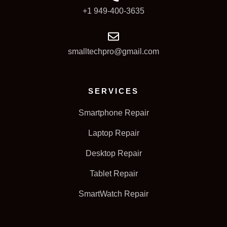
+1 949-400-3635
smalltechpro@gmail.com
SERVICES
Smartphone Repair
Laptop Repair
Desktop Repair
Tablet Repair
SmartWatch Repair