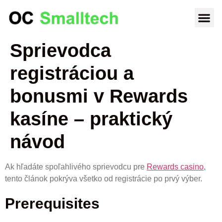
Sprievodca
registráciou a
bonusmi v Rewards
kasíne – praktický
návod
Ak hľadáte spoľahlivého sprievodcu pre
Rewards casino
,
tento článok pokrýva všetko od registrácie po prvý výber.
Prerequisites