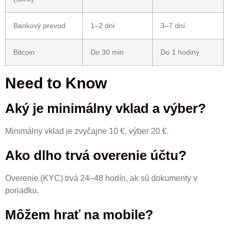
Bankový prevod
1–2 dni
3–7 dní
Bitcoin
Do 30 min
Do 1 hodiny
Need to Know
Aký je minimálny vklad a výber?
Minimálny vklad je zvyčajne 10 €, výber 20 €.
Ako dlho trvá overenie účtu?
Overenie (KYC) trvá 24–48 hodín, ak sú dokumenty v
poriadku.
Môžem hrať na mobile?