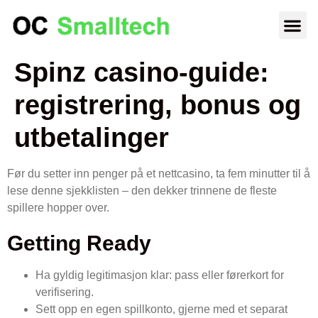
Spinz casino-guide:
registrering, bonus og
utbetalinger
Før du setter inn penger på et nettcasino, ta fem minutter til å
lese denne sjekklisten – den dekker trinnene de fleste
spillere hopper over.
Getting Ready
Ha gyldig legitimasjon klar: pass eller førerkort for
verifisering.
Sett opp en egen spillkonto, gjerne med et separat