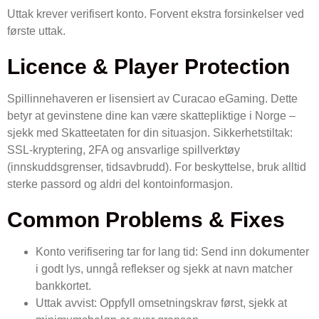
Uttak krever verifisert konto. Forvent ekstra forsinkelser ved
første uttak.
Licence & Player Protection
Spillinnehaveren er lisensiert av Curacao eGaming. Dette
betyr at gevinstene dine kan være skattepliktige i Norge –
sjekk med Skatteetaten for din situasjon. Sikkerhetstiltak:
SSL-kryptering, 2FA og ansvarlige spillverktøy
(innskuddsgrenser, tidsavbrudd). For beskyttelse, bruk alltid
sterke passord og aldri del kontoinformasjon.
Common Problems & Fixes
Konto verifisering tar for lang tid: Send inn dokumenter
i godt lys, unngå reflekser og sjekk at navn matcher
bankkortet.
Uttak avvist: Oppfyll omsetningskrav først, sjekk at