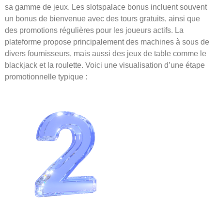
sa gamme de jeux. Les slotspalace bonus incluent souvent
un bonus de bienvenue avec des tours gratuits, ainsi que
des promotions régulières pour les joueurs actifs. La
plateforme propose principalement des machines à sous de
divers fournisseurs, mais aussi des jeux de table comme le
blackjack et la roulette. Voici une visualisation d’une étape
promotionnelle typique :