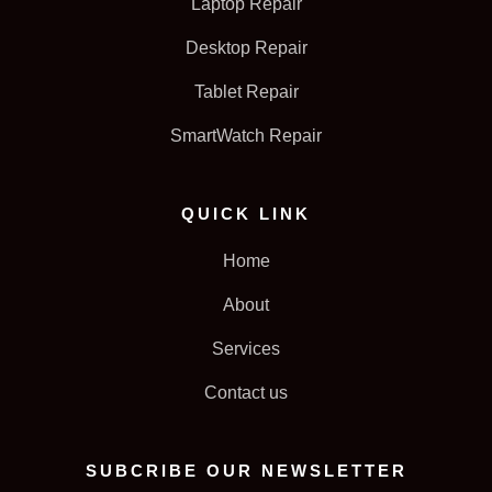
Laptop Repair
Desktop Repair
Tablet Repair
SmartWatch Repair
QUICK LINK
Home
About
Services
Contact us
SUBCRIBE OUR NEWSLETTER