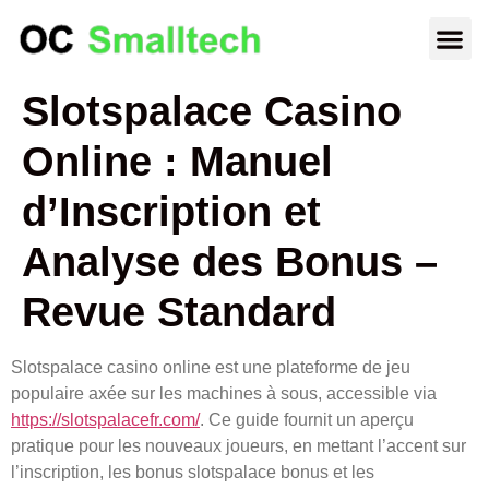
Slotspalace Casino
Online : Manuel
d’Inscription et
Analyse des Bonus –
Revue Standard
Slotspalace casino online est une plateforme de jeu
populaire axée sur les machines à sous, accessible via
https://slotspalacefr.com/
. Ce guide fournit un aperçu
pratique pour les nouveaux joueurs, en mettant l’accent sur
l’inscription, les bonus slotspalace bonus et les