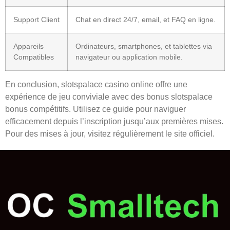
Support Client
Chat en direct 24/7, email, et FAQ en ligne.
Appareils
Ordinateurs, smartphones, et tablettes via
Compatibles
navigateur ou application mobile.
En conclusion, slotspalace casino online offre une
expérience de jeu conviviale avec des bonus slotspalace
bonus compétitifs. Utilisez ce guide pour naviguer
efficacement depuis l’inscription jusqu’aux premières mises.
Pour des mises à jour, visitez régulièrement le site officiel.