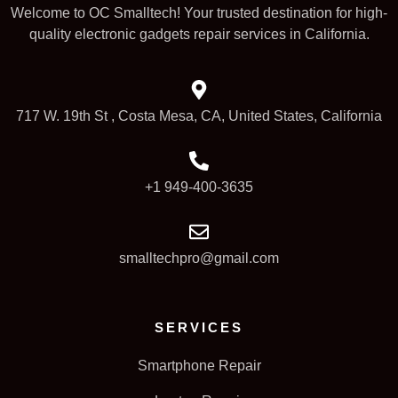
Welcome to OC Smalltech! Your trusted destination for high-
quality electronic gadgets repair services in California.
717 W. 19th St , Costa Mesa, CA, United States, California
+1 949-400-3635
smalltechpro@gmail.com
SERVICES
Smartphone Repair