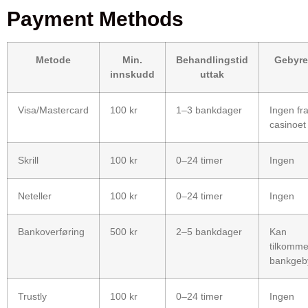
Payment Methods
Metode
Min.
Behandlingstid
Gebyre
innskudd
uttak
Visa/Mastercard
100 kr
1–3 bankdager
Ingen fr
casinoet
Skrill
100 kr
0–24 timer
Ingen
Neteller
100 kr
0–24 timer
Ingen
Bankoverføring
500 kr
2–5 bankdager
Kan
tilkomm
bankgeb
Trustly
100 kr
0–24 timer
Ingen