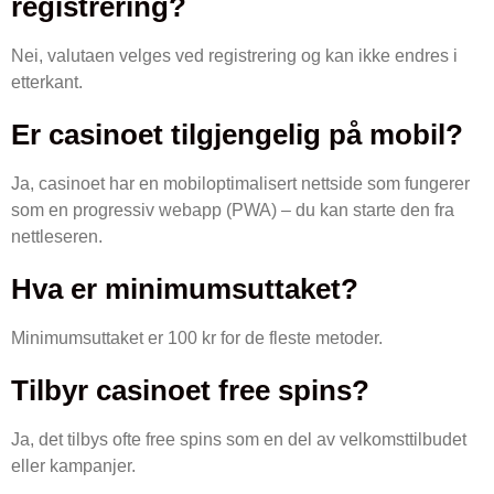
registrering?
Nei, valutaen velges ved registrering og kan ikke endres i
etterkant.
Er casinoet tilgjengelig på mobil?
Ja, casinoet har en mobiloptimalisert nettside som fungerer
som en progressiv webapp (PWA) – du kan starte den fra
nettleseren.
Hva er minimumsuttaket?
Minimumsuttaket er 100 kr for de fleste metoder.
Tilbyr casinoet free spins?
Ja, det tilbys ofte free spins som en del av velkomsttilbudet
eller kampanjer.