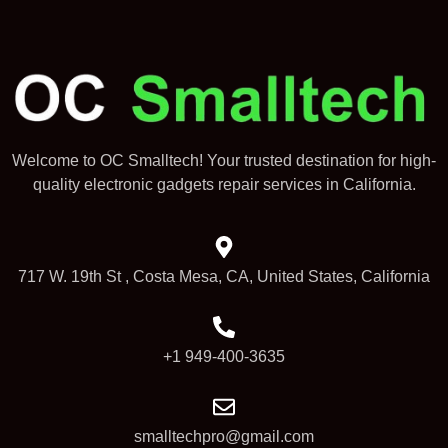
Welcome to OC Smalltech! Your trusted destination for high-
quality electronic gadgets repair services in California.
717 W. 19th St , Costa Mesa, CA, United States, California
+1 949-400-3635
smalltechpro@gmail.com