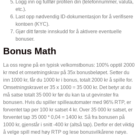
Logg inn og fullfør profilen din (telefonnummer, valuta,
etc.).
Last opp nødvendig ID-dokumentasjon for å verifisere
kontoen (KYC).
Gjør ditt første innskudd for å aktivere eventuelle
bonuser.
Bonus Math
La oss regne på en typisk velkomstbonus: 100% opptil 2000
kr med et omsetningskrav på 35x bonusbeløpet. Setter du
inn 1000 kr, får du 1000 kr i bonus, totalt 2000 kr å spille for.
Omsetningskravet er 35 x 1000 = 35 000 kr. Det betyr at du
må satse totalt 35 000 kr før du kan ta ut gevinster fra
bonusen. Hvis du spiller spilleautomater med 96% RTP, er
forventet tap per 100 kr satset 4 kr. Over 35 000 kr satset, er
forventet tap 35 000 * 0,04 = 1400 kr. Så fra bonusen på
1000 kr, gjenstår i snitt -400 kr (altså tap). Derfor er det viktig
å velge spill med høy RTP og lese bonusvilkårene nøye.