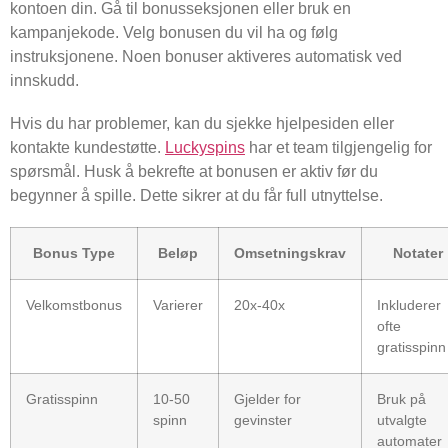
kontoen din. Gå til bonusseksjonen eller bruk en
kampanjekode. Velg bonusen du vil ha og følg
instruksjonene. Noen bonuser aktiveres automatisk ved
innskudd.
Hvis du har problemer, kan du sjekke hjelpesiden eller
kontakte kundestøtte.
Luckyspins
har et team tilgjengelig for
spørsmål. Husk å bekrefte at bonusen er aktiv før du
begynner å spille. Dette sikrer at du får full utnyttelse.
Bonus Type
Beløp
Omsetningskrav
Notater
Velkomstbonus
Varierer
20x-40x
Inkluderer
ofte
gratisspinn
Gratisspinn
10-50
Gjelder for
Bruk på
spinn
gevinster
utvalgte
automater