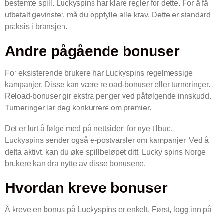
bestemte spill. Luckyspins har klare regler for dette. For å få
utbetalt gevinster, må du oppfylle alle krav. Dette er standard
praksis i bransjen.
Andre pågående bonuser
For eksisterende brukere har Luckyspins regelmessige
kampanjer. Disse kan være reload-bonuser eller turneringer.
Reload-bonuser gir ekstra penger ved påfølgende innskudd.
Turneringer lar deg konkurrere om premier.
Det er lurt å følge med på nettsiden for nye tilbud.
Luckyspins sender også e-postvarsler om kampanjer. Ved å
delta aktivt, kan du øke spillbeløpet ditt. Lucky spins Norge
brukere kan dra nytte av disse bonusene.
Hvordan kreve bonuser
Å kreve en bonus på Luckyspins er enkelt. Først, logg inn på