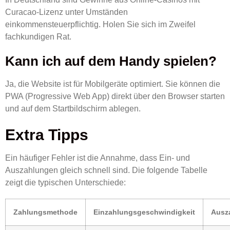
Curacao‑Lizenz unter Umständen
einkommensteuerpflichtig. Holen Sie sich im Zweifel
fachkundigen Rat.
Kann ich auf dem Handy spielen?
Ja, die Website ist für Mobilgeräte optimiert. Sie können die
PWA (Progressive Web App) direkt über den Browser starten
und auf dem Startbildschirm ablegen.
Extra Tipps
Ein häufiger Fehler ist die Annahme, dass Ein‑ und
Auszahlungen gleich schnell sind. Die folgende Tabelle
zeigt die typischen Unterschiede:
Zahlungsmethode
Einzahlungsgeschwindigkeit
Ausz