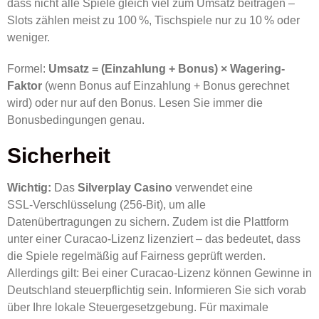
dass nicht alle Spiele gleich viel zum Umsatz beitragen –
Slots zählen meist zu 100 %, Tischspiele nur zu 10 % oder
weniger.
Formel:
Umsatz = (Einzahlung + Bonus) × Wagering-
Faktor
(wenn Bonus auf Einzahlung + Bonus gerechnet
wird) oder nur auf den Bonus. Lesen Sie immer die
Bonusbedingungen genau.
Sicherheit
Wichtig:
Das
Silverplay Casino
verwendet eine
SSL‑Verschlüsselung (256‑Bit), um alle
Datenübertragungen zu sichern. Zudem ist die Plattform
unter einer Curacao‑Lizenz lizenziert – das bedeutet, dass
die Spiele regelmäßig auf Fairness geprüft werden.
Allerdings gilt: Bei einer Curacao‑Lizenz können Gewinne in
Deutschland steuerpflichtig sein. Informieren Sie sich vorab
über Ihre lokale Steuergesetzgebung. Für maximale