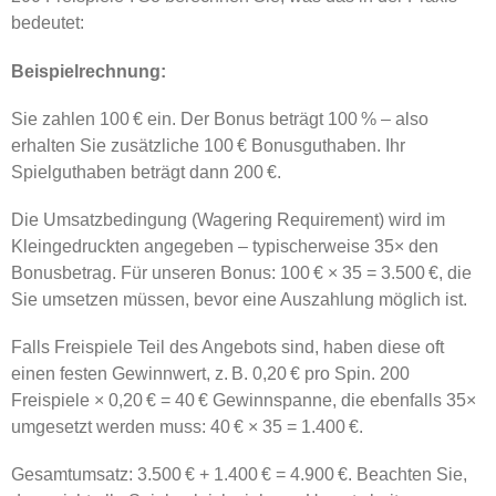
bedeutet:
Beispielrechnung:
Sie zahlen 100 € ein. Der Bonus beträgt 100 % – also
erhalten Sie zusätzliche 100 € Bonusguthaben. Ihr
Spielguthaben beträgt dann 200 €.
Die Umsatzbedingung (Wagering Requirement) wird im
Kleingedruckten angegeben – typischerweise 35× den
Bonusbetrag. Für unseren Bonus: 100 € × 35 = 3.500 €, die
Sie umsetzen müssen, bevor eine Auszahlung möglich ist.
Falls Freispiele Teil des Angebots sind, haben diese oft
einen festen Gewinnwert, z. B. 0,20 € pro Spin. 200
Freispiele × 0,20 € = 40 € Gewinnspanne, die ebenfalls 35×
umgesetzt werden muss: 40 € × 35 = 1.400 €.
Gesamtumsatz: 3.500 € + 1.400 € = 4.900 €. Beachten Sie,