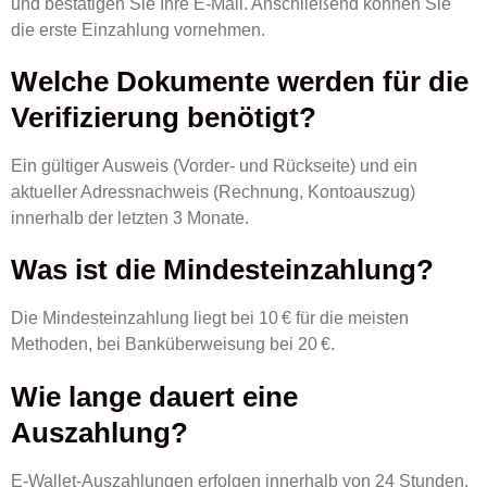
und bestätigen Sie Ihre E‑Mail. Anschließend können Sie
die erste Einzahlung vornehmen.
Welche Dokumente werden für die
Verifizierung benötigt?
Ein gültiger Ausweis (Vorder‑ und Rückseite) und ein
aktueller Adressnachweis (Rechnung, Kontoauszug)
innerhalb der letzten 3 Monate.
Was ist die Mindesteinzahlung?
Die Mindesteinzahlung liegt bei 10 € für die meisten
Methoden, bei Banküberweisung bei 20 €.
Wie lange dauert eine
Auszahlung?
E‑Wallet‑Auszahlungen erfolgen innerhalb von 24 Stunden,