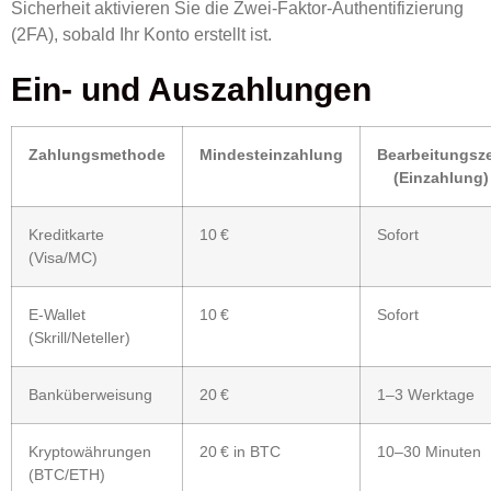
Sicherheit aktivieren Sie die Zwei‑Faktor‑Authentifizierung
(2FA), sobald Ihr Konto erstellt ist.
Ein‑ und Auszahlungen
Zahlungsmethode
Mindesteinzahlung
Bearbeitungsze
(Einzahlung)
Kreditkarte
10 €
Sofort
(Visa/MC)
E‑Wallet
10 €
Sofort
(Skrill/Neteller)
Banküberweisung
20 €
1–3 Werktage
Kryptowährungen
20 € in BTC
10–30 Minuten
(BTC/ETH)