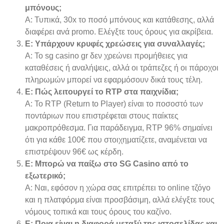
μπόνους;
Α: Τυπικά, 30x το ποσό μπόνους και κατάθεσης, αλλά
διαφέρει ανά promo. Ελέγξτε τους όρους για ακρίβεια.
Ε: Υπάρχουν κρυφές χρεώσεις για συναλλαγές;
Α: Το sg casino gr δεν χρεώνει προμήθειες για
καταθέσεις ή αναλήψεις, αλλά οι τράπεζες ή οι πάροχοι
πληρωμών μπορεί να εφαρμόσουν δικά τους τέλη.
Ε: Πώς λειτουργεί το RTP στα παιχνίδια;
Α: Το RTP (Return to Player) είναι το ποσοστό των
ποντάριων που επιστρέφεται στους παίκτες
μακροπρόθεσμα. Για παράδειγμα, RTP 96% σημαίνει
ότι για κάθε 100€ που στοιχηματίζετε, αναμένεται να
επιστρέψουν 96€ ως κέρδη.
Ε: Μπορώ να παίξω στο SG Casino από το
εξωτερικό;
Α: Ναι, εφόσον η χώρα σας επιτρέπει το online τζόγο
και η πλατφόρμα είναι προσβάσιμη, αλλά ελέγξτε τους
νόμους τοπικά και τους όρους του καζίνο.
Ε: Ποια είναι η διαφορά μεταξύ της ιστοσελίδας και