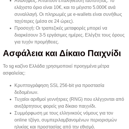
Αναλήψεις: Απαιτούν επαλήθευση ταυτότητας. Το
ελάχιστο όριο είναι 10€, και το μέγιστο 5.000€ ανά
συναλλαγή. Οι πληρωμές με e-wallets είναι συνήθως
ταχύτερες (μέσα σε 24 ώρες).
Προσοχή: Οι τραπεζικές μεταφορές μπορεί να
διαρκέσουν 3-5 εργάσιμες ημέρες. Ελέγξτε τους όρους
για τυχόν προμήθειες.
Ασφάλεια και Δίκαιο Παιχνίδι
Το sg καζίνο Ελλάδα χρησιμοποιεί προηγμένα μέτρα
ασφαλείας:
Κρυπτογράφηση SSL 256-bit για προστασία
δεδομένων.
Τυχαίοι αριθμοί γεννήτριες (RNG) που ελέγχονται από
ανεξάρτητους φορείς για δίκαιο παιχνίδι.
Συμμόρφωση με τους ελληνικούς νόμους για τον
online τζόγο, συμπεριλαμβανομένων περιορισμών
ηλικίας και προστασίας από την εθισμό.