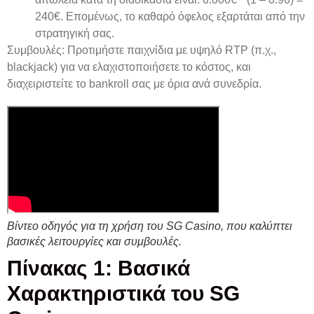
240€. Επομένως, το καθαρό όφελος εξαρτάται από την
στρατηγική σας.
Συμβουλές: Προτιμήστε παιχνίδια με υψηλό RTP (π.χ.,
blackjack) για να ελαχιστοποιήσετε το κόστος, και
διαχειριστείτε το bankroll σας με όρια ανά συνεδρία.
Βίντεο οδηγός για τη χρήση του SG Casino, που καλύπτει
βασικές λειτουργίες και συμβουλές.
Πίνακας 1: Βασικά
Χαρακτηριστικά του SG