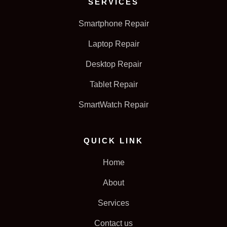
SERVICES
Smartphone Repair
Laptop Repair
Desktop Repair
Tablet Repair
SmartWatch Repair
QUICK LINK
Home
About
Services
Contact us