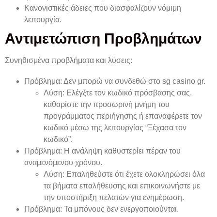
Κανονιστικές άδειες που διασφαλίζουν νόμιμη
λειτουργία.
Αντιμετώπιση Προβλημάτων
Συνηθισμένα προβλήματα και λύσεις:
Πρόβλημα: Δεν μπορώ να συνδεθώ στο sg casino gr.
Λύση: Ελέγξτε τον κωδικό πρόσβασης σας,
καθαρίστε την προσωρινή μνήμη του
προγράμματος περιήγησης ή επαναφέρετε τον
κωδικό μέσω της λειτουργίας “Ξέχασα τον
κωδικό”.
Πρόβλημα: Η ανάληψη καθυστερίει πέραν του
αναμενόμενου χρόνου.
Λύση: Επαληθεύστε ότι έχετε ολοκληρώσει όλα
τα βήματα επαλήθευσης και επικοινωνήστε με
την υποστήριξη πελατών για ενημέρωση.
Πρόβλημα: Τα μπόνους δεν ενεργοποιούνται.