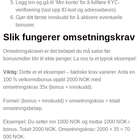
Logg inn og gå til ‘Min konto’ for å fullføre KYC-
verifisering (last opp ID-kort og adressebevis).
Gjør ditt første innskudd for å aktivere eventuelle
bonuser.
Slik fungerer omsetningskrav
Omsetningskravet er det beløpet du må satse før
bonusmidler blir til ekte penger. La oss ta et typisk eksempel:
Viktig:
Dette er et eksempel – faktiske krav varierer. Anta en
100 % velkomstbonus opptil 2000 NOK med
omsetningskrav 35x (bonus + innskudd).
Formel: (bonus + innskudd) × omsetningskrav = totalt
omsetningsbeløp.
Eksempel: Du setter inn 1000 NOK og mottar 1000 NOK i
bonus. Totalt 2000 NOK. Omsetningskrav: 2000 × 35 = 70
000 NOK.