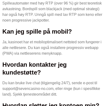
Spilleautomater med høy RTP (over 96 %) gir best teoretisk
avkastning. Bordspill som blackjack (med optimal strategi)
har også høy RTP. Unngå spill med lav RTP som keno eller
noen progressive jackpotter.
Kan jeg spille på mobil?
Ja, kasinoet har et mobiloptimalisert nettsted som fungerer i
alle nettlesere. Du kan også installere progressiv webapp
(PWA) via nettleserens menyknapp.
Hvordan kontakter jeg
kundestøtte?
Du kan bruke live chat (tilgjengelig 24/7), sende e-post til
support@sevencasino-no.com, eller ringe (kun i spesifikke
land). Sjekk tjenesteområdet ditt.
Hvordan sletter jeg kontoen min?