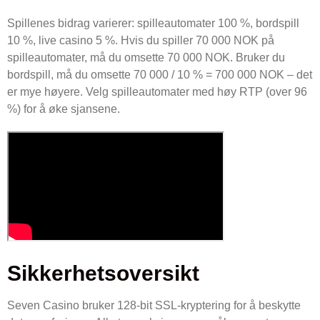
Spillenes bidrag varierer: spilleautomater 100 %, bordspill
10 %, live casino 5 %. Hvis du spiller 70 000 NOK på
spilleautomater, må du omsette 70 000 NOK. Bruker du
bordspill, må du omsette 70 000 / 10 % = 700 000 NOK – det
er mye høyere. Velg spilleautomater med høy RTP (over 96
%) for å øke sjansene.
Sikkerhetsoversikt
Seven Casino bruker 128-bit SSL-kryptering for å beskytte