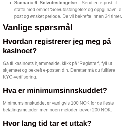
Scenario 6: Selvutestengelse
– Send en e-post til
støtte med emnet ‘Selvutestengelse’ og oppgi navn, e-
post og ønsket periode. De vil bekrefte innen 24 timer.
Vanlige spørsmål
Hvordan registrerer jeg meg på
kasinoet?
Gå til kasinoets hjemmeside, klikk på ‘Registrer’, fyll ut
skjemaet og bekreft e-posten din. Deretter må du fullføre
KYC-verifisering.
Hva er minimumsinnskuddet?
Minimumsinnskuddet er vanligvis 100 NOK for de fleste
betalingsmetoder, men noen metoder krever 200 NOK.
Hvor lang tid tar et uttak?