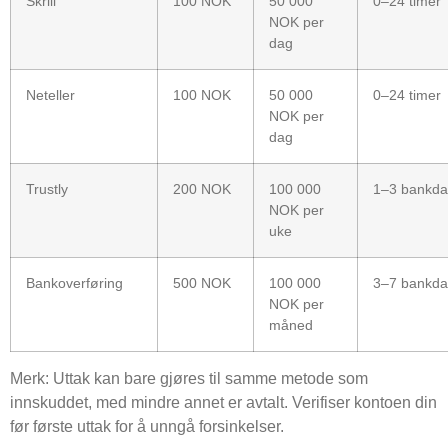
Skrill
100 NOK
50 000
0–24 timer
NOK per
dag
Neteller
100 NOK
50 000
0–24 timer
NOK per
dag
Trustly
200 NOK
100 000
1–3 bankda
NOK per
uke
Bankoverføring
500 NOK
100 000
3–7 bankda
NOK per
måned
Merk: Uttak kan bare gjøres til samme metode som
innskuddet, med mindre annet er avtalt. Verifiser kontoen din
før første uttak for å unngå forsinkelser.