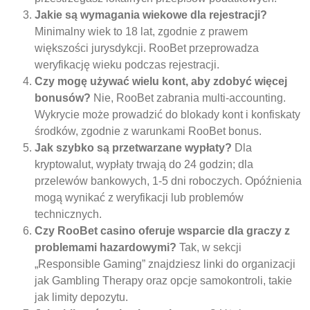
Jakie są wymagania wiekowe dla rejestracji?
Minimalny wiek to 18 lat, zgodnie z prawem
większości jurysdykcji. RooBet przeprowadza
weryfikację wieku podczas rejestracji.
Czy mogę używać wielu kont, aby zdobyć więcej
bonusów?
Nie, RooBet zabrania multi-accounting.
Wykrycie może prowadzić do blokady kont i konfiskaty
środków, zgodnie z warunkami RooBet bonus.
Jak szybko są przetwarzane wypłaty?
Dla
kryptowalut, wypłaty trwają do 24 godzin; dla
przelewów bankowych, 1-5 dni roboczych. Opóźnienia
mogą wynikać z weryfikacji lub problemów
technicznych.
Czy RooBet casino oferuje wsparcie dla graczy z
problemami hazardowymi?
Tak, w sekcji
„Responsible Gaming” znajdziesz linki do organizacji
jak Gambling Therapy oraz opcje samokontroli, takie
jak limity depozytu.