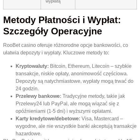
wypłatą
Metody Płatności i Wypłat:
Szczegóły Operacyjne
RooBet casino oferuje różnorodne opcje bankowości, co
ułatwia depozyty i wypłaty. Kluczowe metody to:
Kryptowaluty:
Bitcoin, Ethereum, Litecoin – szybkie
transakcje, niskie opłaty, anonimowość częściowa.
Depozyty są natychmiastowe, wypłaty mogą trwać do
24 godzin.
Przelewy bankowe:
Tradycyjne metody, takie jak
Przelewy24 lub PayPal, ale mogą wiązać się z
opóźnieniami (1-5 dni) i wyższymi opłatami.
Karty kredytowe/debetowe:
Visa, Mastercard –
wygodne, ale nie wszystkie banki akceptują transakcje
hazardowe.