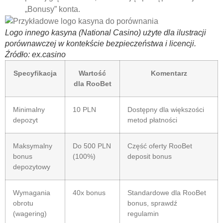
„Bonusy” konta.
Logo innego kasyna (National Casino) użyte dla ilustracji
porównawczej w kontekście bezpieczeństwa i licencji.
Źródło: ex.casino
Specyfikacja
Wartość
Komentarz
dla RooBet
Minimalny
10 PLN
Dostępny dla większości
depozyt
metod płatności
Maksymalny
Do 500 PLN
Część oferty RooBet
bonus
(100%)
deposit bonus
depozytowy
Wymagania
40x bonus
Standardowe dla RooBet
obrotu
bonus, sprawdź
(wagering)
regulamin