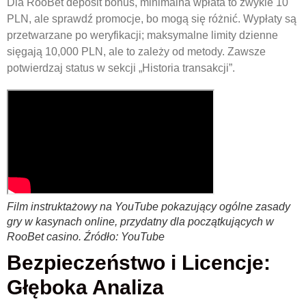
Dla RooBet deposit bonus, minimalna wpłata to zwykle 10
PLN, ale sprawdź promocje, bo mogą się różnić. Wypłaty są
przetwarzane po weryfikacji; maksymalne limity dzienne
sięgają 10,000 PLN, ale to zależy od metody. Zawsze
potwierdzaj status w sekcji „Historia transakcji”.
Film instruktażowy na YouTube pokazujący ogólne zasady
gry w kasynach online, przydatny dla początkujących w
RooBet casino. Źródło: YouTube
Bezpieczeństwo i Licencje:
Głęboka Analiza