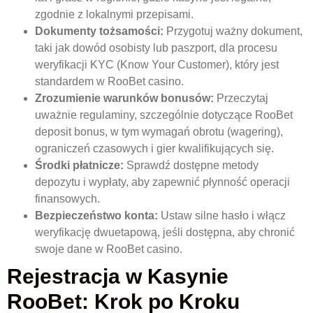
zgodnie z lokalnymi przepisami.
Dokumenty tożsamości:
Przygotuj ważny dokument,
taki jak dowód osobisty lub paszport, dla procesu
weryfikacji KYC (Know Your Customer), który jest
standardem w RooBet casino.
Zrozumienie warunków bonusów:
Przeczytaj
uważnie regulaminy, szczególnie dotyczące RooBet
deposit bonus, w tym wymagań obrotu (wagering),
ograniczeń czasowych i gier kwalifikujących się.
Środki płatnicze:
Sprawdź dostępne metody
depozytu i wypłaty, aby zapewnić płynność operacji
finansowych.
Bezpieczeństwo konta:
Ustaw silne hasło i włącz
weryfikację dwuetapową, jeśli dostępna, aby chronić
swoje dane w RooBet casino.
Rejestracja w Kasynie
RooBet: Krok po Kroku