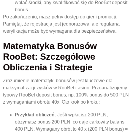
wpłać środki, aby kwalifikować się do RooBet deposit
bonus.
Po zakończeniu, masz pełny dostęp do gier i promocji.
Pamiętaj, że rejestracja jest jednorazowa, ale regularna
weryfikacja może być wymagana dla bezpieczeństwa.
Matematyka Bonusów
RooBet: Szczegółowe
Obliczenia i Strategie
Zrozumienie matematyki bonusów jest kluczowe dla
maksymalizacji zysków w RooBet casino. Przeanalizujemy
typowy RooBet deposit bonus, np. 100% bonus do 500 PLN
z wymaganiami obrotu 40x. Oto krok po kroku:
Przykład obliczeń:
Jeśli wpłacisz 200 PLN,
otrzymasz bonus 200 PLN, co daje całkowity balans
400 PLN. Wymagany obrót to 40 x (200 PLN bonus) =