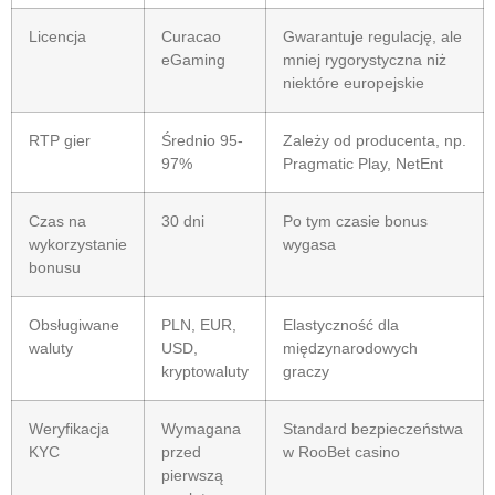
Licencja
Curacao
Gwarantuje regulację, ale
eGaming
mniej rygorystyczna niż
niektóre europejskie
RTP gier
Średnio 95-
Zależy od producenta, np.
97%
Pragmatic Play, NetEnt
Czas na
30 dni
Po tym czasie bonus
wykorzystanie
wygasa
bonusu
Obsługiwane
PLN, EUR,
Elastyczność dla
waluty
USD,
międzynarodowych
kryptowaluty
graczy
Weryfikacja
Wymagana
Standard bezpieczeństwa
KYC
przed
w RooBet casino
pierwszą