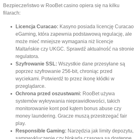
Bezpieczeństwo w RooBet casino opiera się na kilku
filarach:
Licencja Curacao:
Kasyno posiada licencję Curacao
eGaming, która zapewnia podstawową regulację, ale
może mieć mniejsze wymagania niż licencje
Maltańskie czy UKGC. Sprawdź aktualność na stronie
regulatora.
Szyfrowanie SSL:
Wszystkie dane przesyłane są
poprzez szyfrowanie 256-bit, chroniąc przed
wyciekami. Potwierdź to przez ikonę kłódki w
przeglądarce.
Ochrona przed oszustwami:
RooBet używa
systemów wykrywania nieprawidłowości, takich
monitorowanie kont pod kątem bonus abuse czy
money laundering. Gracze muszą przestrzegać fair
play.
Responsible Gaming:
Narzędzia jak limity depozytu,
samowykluczenie czy blokada czasowa są dostępne