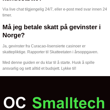
Via live chat tilgjengelig 24/7, eller e-post med svar innen 24
timer.
Må jeg betale skatt på gevinster i
Norge?
Ja, gevinster fra Curacao-lisensierte casinoer er
skattepliktige. Rapporter til Skatteetaten i årsoppgaven.
Med denne guiden er du klar til å starte. Husk å spille
ansvarlig og sett alltid et budsjett. Lykke til!