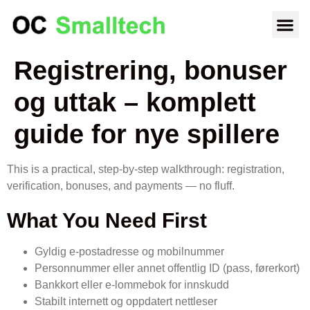
Registrering, bonuser
og uttak – komplett
guide for nye spillere
This is a practical, step-by-step walkthrough: registration,
verification, bonuses, and payments — no fluff.
What You Need First
Gyldig e-postadresse og mobilnummer
Personnummer eller annet offentlig ID (pass, førerkort)
Bankkort eller e-lommebok for innskudd
Stabilt internett og oppdatert nettleser