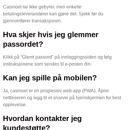
Casinoet tar ikke gebyrer, men enkelte
betalingsleverandører kan gjøre det. Sjekk før du
gjennomfører transaksjonen.
Hva skjer hvis jeg glemmer
passordet?
Klikk på “Glemt passord” på innloggingssiden og følg
instruksjonene som sendes til e-posten din.
Kan jeg spille på mobilen?
Ja, casinoet er en progressiv web-app (PWA). Åpne
nettleseren og legg til et snarvei på hjemskjermen for best
opplevelse.
Hvordan kontakter jeg
kundestøtte?