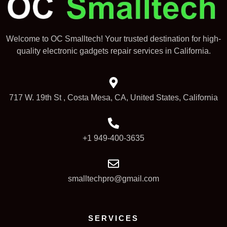
Welcome to OC Smalltech! Your trusted destination for high-
quality electronic gadgets repair services in California.
717 W. 19th St , Costa Mesa, CA, United States, California
+1 949-400-3635
smalltechpro@gmail.com
SERVICES