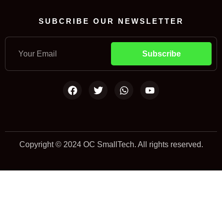
SUBCRIBE OUR NEWSLETTER
Subscribe
Copyright © 2024 OC SmallTech. All rights reserved.