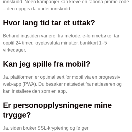
innskudd. Noen kampanjer kan kreve en rabona promo code
– den oppgis da under innskudd.
Hvor lang tid tar et uttak?
Behandlingstiden varierer fra metode: e-lommebøker tar
opptil 24 timer, kryptovaluta minutter, bankkort 1–5
virkedager.
Kan jeg spille fra mobil?
Ja, plattformen er optimalisert for mobil via en progressiv
web-app (PWA). Du besøker nettstedet fra nettleseren og
kan installere den som en app.
Er personopplysningene mine
trygge?
Ja, siden bruker SSL-kryptering og følger