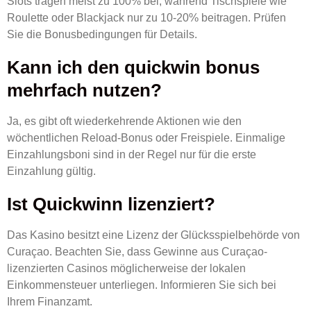
Slots tragen meist zu 100% bei, während Tischspiele wie
Roulette oder Blackjack nur zu 10-20% beitragen. Prüfen
Sie die Bonusbedingungen für Details.
Kann ich den quickwin bonus
mehrfach nutzen?
Ja, es gibt oft wiederkehrende Aktionen wie den
wöchentlichen Reload-Bonus oder Freispiele. Einmalige
Einzahlungsboni sind in der Regel nur für die erste
Einzahlung gültig.
Ist Quickwinn lizenziert?
Das Kasino besitzt eine Lizenz der Glücksspielbehörde von
Curaçao. Beachten Sie, dass Gewinne aus Curaçao-
lizenzierten Casinos möglicherweise der lokalen
Einkommensteuer unterliegen. Informieren Sie sich bei
Ihrem Finanzamt.