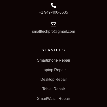
+1 949-400-3635
smalltechpro@gmail.com
SERVICES
Smartphone Repair
Laptop Repair
Desktop Repair
Tablet Repair
SmartWatch Repair