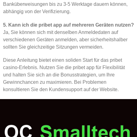
Banküberweisungen bis zu 3-5 Werktage dauern können,
abhängig von der Verifizierung.
5. Kann ich die pribet app auf mehreren Geräten nutzen?
Ja, Sie können sich mit denselben Anmeldedaten auf
verschiedenen Geräten anmelden, aber sicherheitshalber
sollten Sie gleichzeitige Sitzungen vermeiden.
Diese Anleitung bietet einen soliden Start für das pribet
casino-Erlebnis. Nutzen Sie die pribet app für Flexibilität
und halten Sie sich an die Bonusstrategien, um Ihre
Gewinnchancen zu maximieren. Bei Problemen
konsultieren Sie den Kundensupport auf der Website.