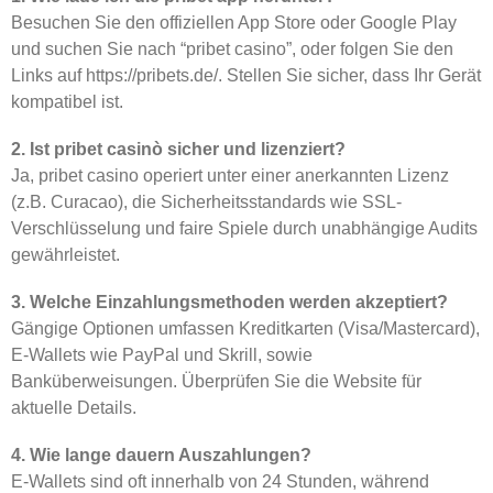
Besuchen Sie den offiziellen App Store oder Google Play
und suchen Sie nach “pribet casino”, oder folgen Sie den
Links auf https://pribets.de/. Stellen Sie sicher, dass Ihr Gerät
kompatibel ist.
2. Ist pribet casinò sicher und lizenziert?
Ja, pribet casino operiert unter einer anerkannten Lizenz
(z.B. Curacao), die Sicherheitsstandards wie SSL-
Verschlüsselung und faire Spiele durch unabhängige Audits
gewährleistet.
3. Welche Einzahlungsmethoden werden akzeptiert?
Gängige Optionen umfassen Kreditkarten (Visa/Mastercard),
E-Wallets wie PayPal und Skrill, sowie
Banküberweisungen. Überprüfen Sie die Website für
aktuelle Details.
4. Wie lange dauern Auszahlungen?
E-Wallets sind oft innerhalb von 24 Stunden, während