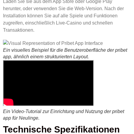
Laden Sie sie aus dem App Store oder Google Play
herunter, oder verwenden Sie die Web-Version. Nach der
Installation können Sie auf alle Spiele und Funktionen
zugreifen, einschließlich Live-Casino und schnellen
Transaktionen.
Ein visuelles Beispiel für die Benutzeroberfläche der pribet
app, ähnlich einem strukturierten Layout.
Ein Video-Tutorial zur Einrichtung und Nutzung der pribet
app für Neulinge.
Technische Spezifikationen