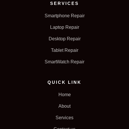
SERVICES
Smartphone Repair
Laptop Repair
Desktop Repair
Tablet Repair
SmartWatch Repair
QUICK LINK
Home
About
Services