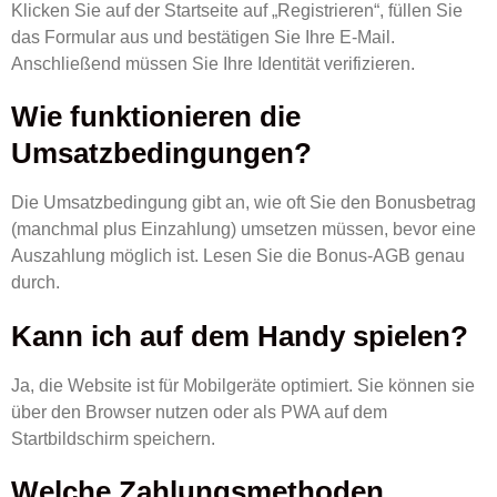
Klicken Sie auf der Startseite auf „Registrieren“, füllen Sie
das Formular aus und bestätigen Sie Ihre E‑Mail.
Anschließend müssen Sie Ihre Identität verifizieren.
Wie funktionieren die
Umsatzbedingungen?
Die Umsatzbedingung gibt an, wie oft Sie den Bonusbetrag
(manchmal plus Einzahlung) umsetzen müssen, bevor eine
Auszahlung möglich ist. Lesen Sie die Bonus-AGB genau
durch.
Kann ich auf dem Handy spielen?
Ja, die Website ist für Mobilgeräte optimiert. Sie können sie
über den Browser nutzen oder als PWA auf dem
Startbildschirm speichern.
Welche Zahlungsmethoden