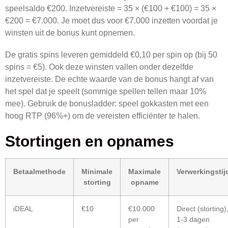
speelsaldo €200. Inzetvereiste = 35 × (€100 + €100) = 35 ×
€200 = €7.000. Je moet dus voor €7.000 inzetten voordat je
winsten uit de bonus kunt opnemen.
De gratis spins leveren gemiddeld €0,10 per spin op (bij 50
spins = €5). Ook deze winsten vallen onder dezelfde
inzetvereiste. De echte waarde van de bonus hangt af van
het spel dat je speelt (sommige spellen tellen maar 10%
mee). Gebruik de bonusladder: speel gokkasten met een
hoog RTP (96%+) om de vereisten efficiënter te halen.
Stortingen en opnames
Betaalmethode
Minimale
Maximale
Verwerkingstij
storting
opname
iDEAL
€10
€10.000
Direct (storting)
per
1-3 dagen