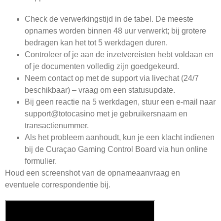
Check de verwerkingstijd in de tabel. De meeste
opnames worden binnen 48 uur verwerkt; bij grotere
bedragen kan het tot 5 werkdagen duren.
Controleer of je aan de inzetvereisten hebt voldaan en
of je documenten volledig zijn goedgekeurd.
Neem contact op met de support via livechat (24/7
beschikbaar) – vraag om een statusupdate.
Bij geen reactie na 5 werkdagen, stuur een e‑mail naar
support@totocasino met je gebruikersnaam en
transactienummer.
Als het probleem aanhoudt, kun je een klacht indienen
bij de Curaçao Gaming Control Board via hun online
formulier.
Houd een screenshot van de opnameaanvraag en
eventuele correspondentie bij.