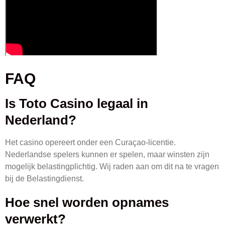
FAQ
Is Toto Casino legaal in
Nederland?
Het casino opereert onder een Curaçao‑licentie.
Nederlandse spelers kunnen er spelen, maar winsten zijn
mogelijk belastingplichtig. Wij raden aan om dit na te vragen
bij de Belastingdienst.
Hoe snel worden opnames
verwerkt?