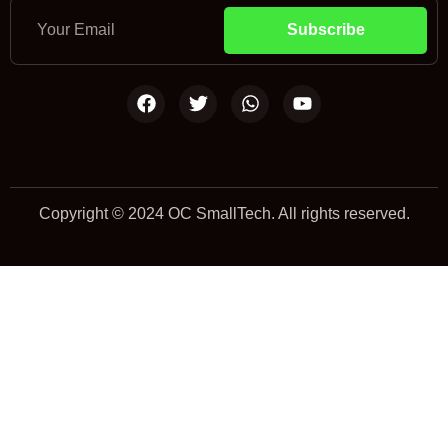
Subscribe
Copyright © 2024 OC SmallTech. All rights reserved.