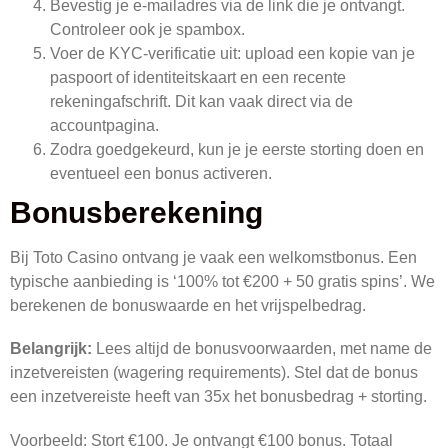
Bevestig je e‑mailadres via de link die je ontvangt.
Controleer ook je spambox.
Voer de KYC‑verificatie uit: upload een kopie van je
paspoort of identiteitskaart en een recente
rekeningafschrift. Dit kan vaak direct via de
accountpagina.
Zodra goedgekeurd, kun je je eerste storting doen en
eventueel een bonus activeren.
Bonusberekening
Bij Toto Casino ontvang je vaak een welkomstbonus. Een
typische aanbieding is ‘100% tot €200 + 50 gratis spins’. We
berekenen de bonuswaarde en het vrijspelbedrag.
Belangrijk:
Lees altijd de bonusvoorwaarden, met name de
inzetvereisten (wagering requirements). Stel dat de bonus
een inzetvereiste heeft van 35x het bonusbedrag + storting.
Voorbeeld: Stort €100. Je ontvangt €100 bonus. Totaal