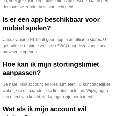
Ja, veel gokkasten en tafelspellen zijn beschikbaar in een
demoversie zonder inzet van echt geld.
Is er een app beschikbaar voor
mobiel spelen?
Circus Casino NL heeft geen app in de officiële stores. U
gebruikt de mobiele website (PWA) door deze vanuit uw
browser te openen.
Hoe kan ik mijn stortingslimiet
aanpassen?
Ga naar ‘Mijn account’ en kies ‘Limieten’. U kunt dagelijkse,
wekelijkse of maandelijkse limieten instellen. Wijzigingen
zijn direct van kracht, verlagingen zijn permanent.
Wat als ik mijn account wil