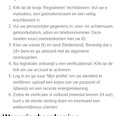
Klik op de knop ‘Registreren’ rechtsboven. Vul uw e-
mailadres, een gebruikersnaam en een veilig
wachtwoord in.
Vul uw persoonlijke gegevens in: voor- en achternaam,
geboortedatum, adres en telefoonnummer. Deze
moeten exact overeenkomen met uw ID.
Kies uw valuta (€) en land (Nederland). Bevestig dat u
18+ bent en ga akkoord met de algemene
voorwaarden.
Na registratie ontvangt u een verificatiemail. Klik op de
link om uw account te activeren.
Log in en ga naar ‘Mijn profiel’ om uw identiteit te
verifiëren: upload een kopie van uw paspoort of
rijbewijs en een recente energierekening.
Zodra de verificatie is voltooid (meestal binnen 24 uur),
kunt u de eerste storting doen en eventueel een
welkomstbonus claimen.