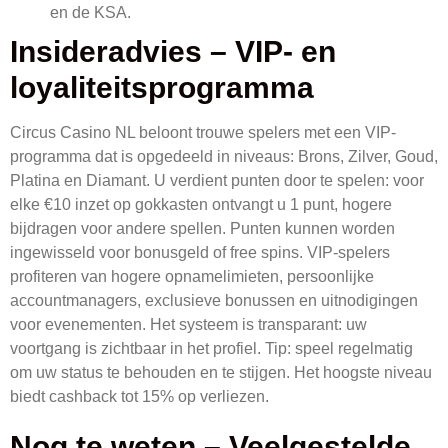
en de KSA.
Insideradvies – VIP- en
loyaliteitsprogramma
Circus Casino NL beloont trouwe spelers met een VIP-
programma dat is opgedeeld in niveaus: Brons, Zilver, Goud,
Platina en Diamant. U verdient punten door te spelen: voor
elke €10 inzet op gokkasten ontvangt u 1 punt, hogere
bijdragen voor andere spellen. Punten kunnen worden
ingewisseld voor bonusgeld of free spins. VIP-spelers
profiteren van hogere opnamelimieten, persoonlijke
accountmanagers, exclusieve bonussen en uitnodigingen
voor evenementen. Het systeem is transparant: uw
voortgang is zichtbaar in het profiel. Tip: speel regelmatig
om uw status te behouden en te stijgen. Het hoogste niveau
biedt cashback tot 15% op verliezen.
Nog te weten – Veelgestelde