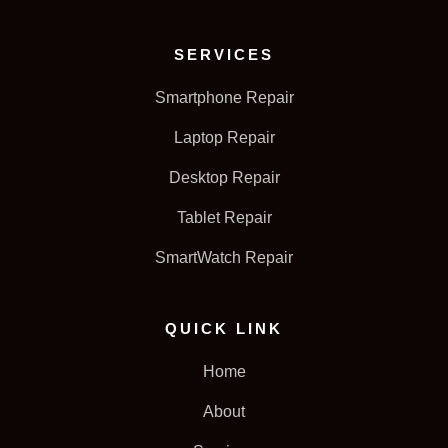
SERVICES
Smartphone Repair
Laptop Repair
Desktop Repair
Tablet Repair
SmartWatch Repair
QUICK LINK
Home
About