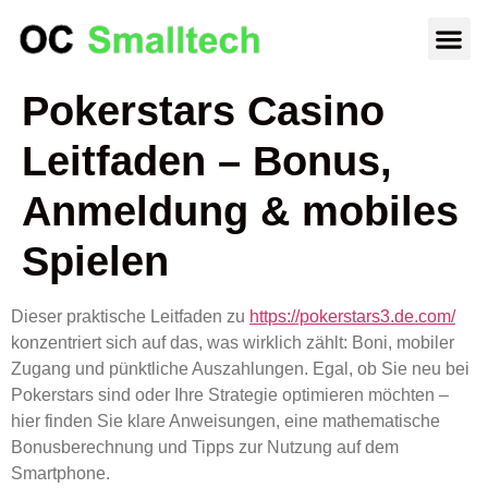
Pokerstars Casino
Leitfaden – Bonus,
Anmeldung & mobiles
Spielen
Dieser praktische Leitfaden zu
https://pokerstars3.de.com/
konzentriert sich auf das, was wirklich zählt: Boni, mobiler
Zugang und pünktliche Auszahlungen. Egal, ob Sie neu bei
Pokerstars sind oder Ihre Strategie optimieren möchten –
hier finden Sie klare Anweisungen, eine mathematische
Bonusberechnung und Tipps zur Nutzung auf dem
Smartphone.