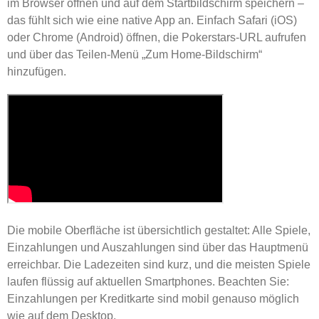
im Browser öffnen und auf dem Startbildschirm speichern –
das fühlt sich wie eine native App an. Einfach Safari (iOS)
oder Chrome (Android) öffnen, die Pokerstars-URL aufrufen
und über das Teilen-Menü „Zum Home-Bildschirm“
hinzufügen.
Die mobile Oberfläche ist übersichtlich gestaltet: Alle Spiele,
Einzahlungen und Auszahlungen sind über das Hauptmenü
erreichbar. Die Ladezeiten sind kurz, und die meisten Spiele
laufen flüssig auf aktuellen Smartphones. Beachten Sie:
Einzahlungen per Kreditkarte sind mobil genauso möglich
wie auf dem Desktop.