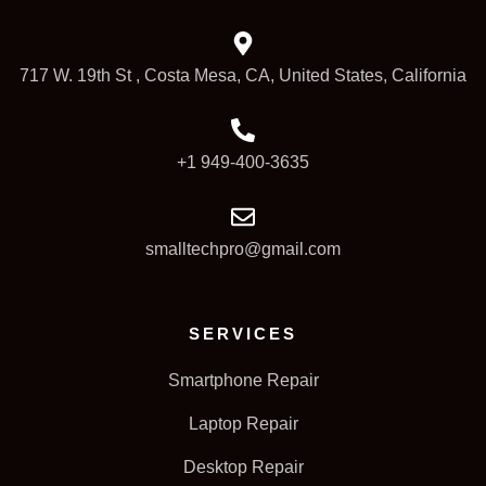
717 W. 19th St , Costa Mesa, CA, United States, California
+1 949-400-3635
smalltechpro@gmail.com
SERVICES
Smartphone Repair
Laptop Repair
Desktop Repair