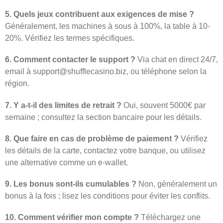
5. Quels jeux contribuent aux exigences de mise ?
Généralement, les machines à sous à 100%, la table à 10-
20%. Vérifiez les termes spécifiques.
6. Comment contacter le support ?
Via chat en direct 24/7,
email à support@shufflecasino.biz, ou téléphone selon la
région.
7. Y a-t-il des limites de retrait ?
Oui, souvent 5000€ par
semaine ; consultez la section bancaire pour les détails.
8. Que faire en cas de problème de paiement ?
Vérifiez
les détails de la carte, contactez votre banque, ou utilisez
une alternative comme un e-wallet.
9. Les bonus sont-ils cumulables ?
Non, généralement un
bonus à la fois ; lisez les conditions pour éviter les conflits.
10. Comment vérifier mon compte ?
Téléchargez une