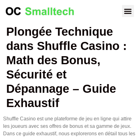
Plongée Technique
dans Shuffle Casino :
Math des Bonus,
Sécurité et
Dépannage – Guide
Exhaustif
Shuffle Casino est une plateforme de jeu en ligne qui attire
les joueurs avec ses offres de bonus et sa gamme de jeux.
Dans ce guide exhaustif, nous explorerons en détail tous les