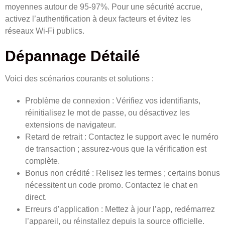
moyennes autour de 95-97%. Pour une sécurité accrue,
activez l’authentification à deux facteurs et évitez les
réseaux Wi-Fi publics.
Dépannage Détailé
Voici des scénarios courants et solutions :
Problème de connexion : Vérifiez vos identifiants,
réinitialisez le mot de passe, ou désactivez les
extensions de navigateur.
Retard de retrait : Contactez le support avec le numéro
de transaction ; assurez-vous que la vérification est
complète.
Bonus non crédité : Relisez les termes ; certains bonus
nécessitent un code promo. Contactez le chat en
direct.
Erreurs d’application : Mettez à jour l’app, redémarrez
l’appareil, ou réinstallez depuis la source officielle.