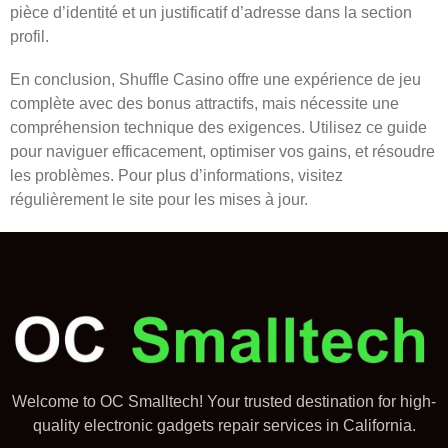
pièce d’identité et un justificatif d’adresse dans la section
profil.
En conclusion, Shuffle Casino offre une expérience de jeu
complète avec des bonus attractifs, mais nécessite une
compréhension technique des exigences. Utilisez ce guide
pour naviguer efficacement, optimiser vos gains, et résoudre
les problèmes. Pour plus d’informations, visitez
régulièrement le site pour les mises à jour.
Welcome to OC Smalltech! Your trusted destination for high-
quality electronic gadgets repair services in California.