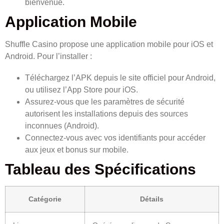
bienvenue.
Application Mobile
Shuffle Casino propose une application mobile pour iOS et
Android. Pour l’installer :
Téléchargez l’APK depuis le site officiel pour Android,
ou utilisez l’App Store pour iOS.
Assurez-vous que les paramètres de sécurité
autorisent les installations depuis des sources
inconnues (Android).
Connectez-vous avec vos identifiants pour accéder
aux jeux et bonus sur mobile.
Tableau des Spécifications
Catégorie
Détails