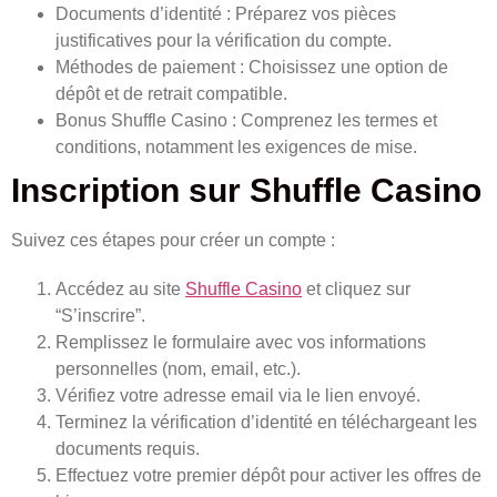
Documents d’identité : Préparez vos pièces
justificatives pour la vérification du compte.
Méthodes de paiement : Choisissez une option de
dépôt et de retrait compatible.
Bonus Shuffle Casino : Comprenez les termes et
conditions, notamment les exigences de mise.
Inscription sur Shuffle Casino
Suivez ces étapes pour créer un compte :
Accédez au site
Shuffle Casino
et cliquez sur
“S’inscrire”.
Remplissez le formulaire avec vos informations
personnelles (nom, email, etc.).
Vérifiez votre adresse email via le lien envoyé.
Terminez la vérification d’identité en téléchargeant les
documents requis.
Effectuez votre premier dépôt pour activer les offres de