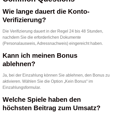
Wie lange dauert die Konto-
Verifizierung?
Die Verifizierung dauert in der Regel 24 bis 48 Stunden,
nachdem Sie die erforderlichen Dokumente
(Personalausweis, Adressnachweis) eingereicht haben.
Kann ich meinen Bonus
ablehnen?
Ja, bei der Einzahlung können Sie ablehnen, den Bonus zu
aktivieren. Wählen Sie die Option „Kein Bonus“ im
Einzahlungsformular.
Welche Spiele haben den
höchsten Beitrag zum Umsatz?