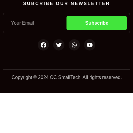
SUBCRIBE OUR NEWSLETTER
Subscribe
Copyright © 2024 OC SmallTech. All rights reserved.