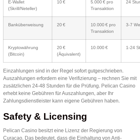
E-Wallet
10 €
5.000 € pro
24 Stu
(Skrill/Neteller)
Transaktion
Banküberweisung
20 €
10.000 € pro
3-7 We
Transaktion
Kryptowährung
20 €
10.000 €
1-24 S
(Bitcoin)
(Äquivalent)
Einzahlungen sind in der Regel sofort gutgeschrieben.
Auszahlungen erfordern eine Verifizierung – rechnen Sie mit
zusätzlichen 24-48 Stunden für die Prüfung. Pelican Casino
erhebt keine Gebühren für Auszahlungen, aber Ihr
Zahlungsdienstleister kann eigene Gebühren haben.
Safety & Licensing
Pelican Casino besitzt eine Lizenz der Regierung von
Curacao. Das bedeutet, dass die Einhaltung von Anti-