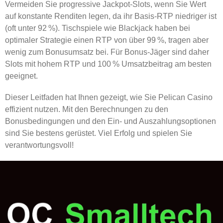
Vermeiden Sie progressive Jackpot-Slots, wenn Sie Wert
auf konstante Renditen legen, da ihr Basis-RTP niedriger ist
(oft unter 92 %). Tischspiele wie Blackjack haben bei
optimaler Strategie einen RTP von über 99 %, tragen aber
wenig zum Bonusumsatz bei. Für Bonus-Jäger sind daher
Slots mit hohem RTP und 100 % Umsatzbeitrag am besten
geeignet.
Dieser Leitfaden hat Ihnen gezeigt, wie Sie Pelican Casino
effizient nutzen. Mit den Berechnungen zu den
Bonusbedingungen und den Ein- und Auszahlungsoptionen
sind Sie bestens gerüstet. Viel Erfolg und spielen Sie
verantwortungsvoll!