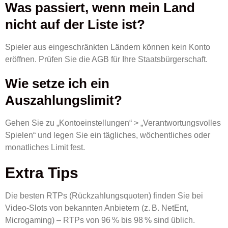
Was passiert, wenn mein Land
nicht auf der Liste ist?
Spieler aus eingeschränkten Ländern können kein Konto
eröffnen. Prüfen Sie die AGB für Ihre Staatsbürgerschaft.
Wie setze ich ein
Auszahlungslimit?
Gehen Sie zu „Kontoeinstellungen“ > „Verantwortungsvolles
Spielen“ und legen Sie ein tägliches, wöchentliches oder
monatliches Limit fest.
Extra Tips
Die besten RTPs (Rückzahlungsquoten) finden Sie bei
Video-Slots von bekannten Anbietern (z. B. NetEnt,
Microgaming) – RTPs von 96 % bis 98 % sind üblich.