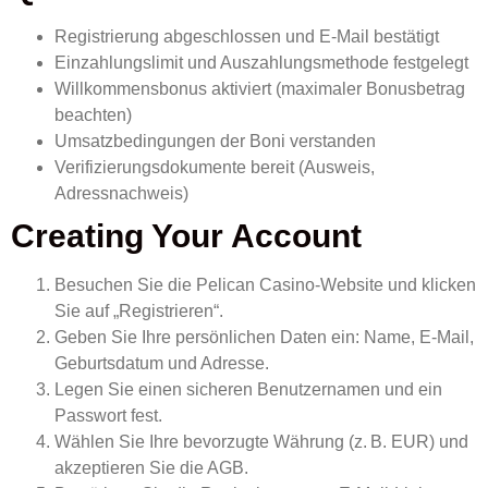
Registrierung abgeschlossen und E-Mail bestätigt
Einzahlungslimit und Auszahlungsmethode festgelegt
Willkommensbonus aktiviert (maximaler Bonusbetrag
beachten)
Umsatzbedingungen der Boni verstanden
Verifizierungsdokumente bereit (Ausweis,
Adressnachweis)
Creating Your Account
Besuchen Sie die Pelican Casino-Website und klicken
Sie auf „Registrieren“.
Geben Sie Ihre persönlichen Daten ein: Name, E-Mail,
Geburtsdatum und Adresse.
Legen Sie einen sicheren Benutzernamen und ein
Passwort fest.
Wählen Sie Ihre bevorzugte Währung (z. B. EUR) und
akzeptieren Sie die AGB.