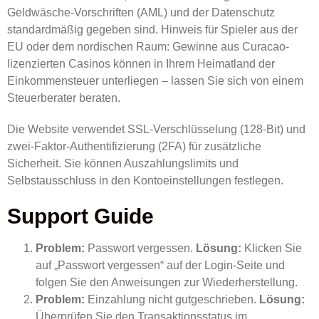
Geldwäsche-Vorschriften (AML) und der Datenschutz
standardmäßig gegeben sind. Hinweis für Spieler aus der
EU oder dem nordischen Raum: Gewinne aus Curacao-
lizenzierten Casinos können in Ihrem Heimatland der
Einkommensteuer unterliegen – lassen Sie sich von einem
Steuerberater beraten.
Die Website verwendet SSL-Verschlüsselung (128-Bit) und
zwei-Faktor-Authentifizierung (2FA) für zusätzliche
Sicherheit. Sie können Auszahlungslimits und
Selbstausschluss in den Kontoeinstellungen festlegen.
Support Guide
Problem:
Passwort vergessen.
Lösung:
Klicken Sie
auf „Passwort vergessen“ auf der Login-Seite und
folgen Sie den Anweisungen zur Wiederherstellung.
Problem:
Einzahlung nicht gutgeschrieben.
Lösung:
Überprüfen Sie den Transaktionsstatus im