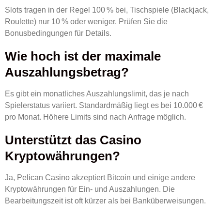
Slots tragen in der Regel 100 % bei, Tischspiele (Blackjack,
Roulette) nur 10 % oder weniger. Prüfen Sie die
Bonusbedingungen für Details.
Wie hoch ist der maximale
Auszahlungsbetrag?
Es gibt ein monatliches Auszahlungslimit, das je nach
Spielerstatus variiert. Standardmäßig liegt es bei 10.000 €
pro Monat. Höhere Limits sind nach Anfrage möglich.
Unterstützt das Casino
Kryptowährungen?
Ja, Pelican Casino akzeptiert Bitcoin und einige andere
Kryptowährungen für Ein- und Auszahlungen. Die
Bearbeitungszeit ist oft kürzer als bei Banküberweisungen.