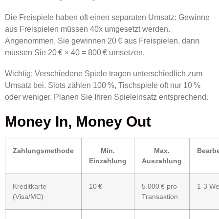
Die Freispiele haben oft einen separaten Umsatz: Gewinne
aus Freispielen müssen 40x umgesetzt werden.
Angenommen, Sie gewinnen 20 € aus Freispielen, dann
müssen Sie 20 € × 40 = 800 € umsetzen.
Wichtig: Verschiedene Spiele tragen unterschiedlich zum
Umsatz bei. Slots zählen 100 %, Tischspiele oft nur 10 %
oder weniger. Planen Sie Ihren Spieleinsatz entsprechend.
Money In, Money Out
Zahlungsmethode
Min.
Max.
Bearbe
Einzahlung
Auszahlung
Kreditkarte
10 €
5.000 € pro
1-3 We
(Visa/MC)
Transaktion