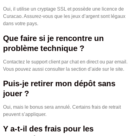
Oui, il utilise un cryptage SSL et possède une licence de
Curacao. Assurez-vous que les jeux d’argent sont légaux
dans votre pays.
Que faire si je rencontre un
problème technique ?
Contactez le support client par chat en direct ou par email.
Vous pouvez aussi consulter la section d’aide sur le site.
Puis-je retirer mon dépôt sans
jouer ?
Oui, mais le bonus sera annulé. Certains frais de retrait
peuvent s’appliquer.
Y a-t-il des frais pour les