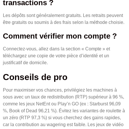
transactions ?
Les dépôts sont généralement gratuits. Les retraits peuvent
être gratuits ou soumis à des frais selon la méthode choisie.
Comment vérifier mon compte ?
Connectez-vous, allez dans la section « Compte » et
téléchargez une copie de votre pièce d’identité et un
justificatif de domicile.
Conseils de pro
Pour maximiser vos chances, privilégiez les machines à
sous avec un taux de redistribution (RTP) supérieur à 96 %,
comme les jeux NetEnt ou Play’n GO (ex : Starburst 96,09
%, Book of Dead 96,21 %). Évitez les variantes de roulette à
un zéro (RTP 97,3 %) si vous cherchez des gains rapides,
car la contribution au wagering est faible. Les jeux de vidéo