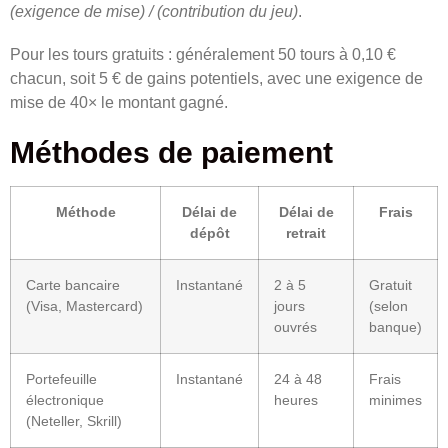
(exigence de mise) / (contribution du jeu)
.
Pour les tours gratuits : généralement 50 tours à 0,10 €
chacun, soit 5 € de gains potentiels, avec une exigence de
mise de 40× le montant gagné.
Méthodes de paiement
Méthode
Délai de
Délai de
Frais
dépôt
retrait
Carte bancaire
Instantané
2 à 5
Gratuit
(Visa, Mastercard)
jours
(selon
ouvrés
banque)
Portefeuille
Instantané
24 à 48
Frais
électronique
heures
minimes
(Neteller, Skrill)