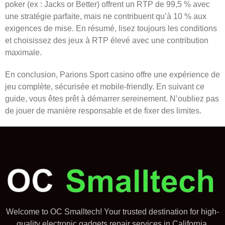
poker (ex : Jacks or Better) offrent un RTP de 99,5 % avec
une stratégie parfaite, mais ne contribuent qu’à 10 % aux
exigences de mise. En résumé, lisez toujours les conditions
et choisissez des jeux à RTP élevé avec une contribution
maximale.
En conclusion, Parions Sport casino offre une expérience de
jeu complète, sécurisée et mobile-friendly. En suivant ce
guide, vous êtes prêt à démarrer sereinement. N’oubliez pas
de jouer de manière responsable et de fixer des limites.
Welcome to OC Smalltech! Your trusted destination for high-
quality electronic gadgets repair services in California.