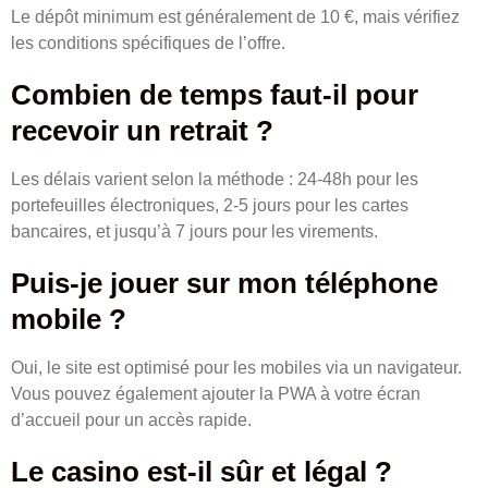
Le dépôt minimum est généralement de 10 €, mais vérifiez
les conditions spécifiques de l’offre.
Combien de temps faut-il pour
recevoir un retrait ?
Les délais varient selon la méthode : 24-48h pour les
portefeuilles électroniques, 2-5 jours pour les cartes
bancaires, et jusqu’à 7 jours pour les virements.
Puis-je jouer sur mon téléphone
mobile ?
Oui, le site est optimisé pour les mobiles via un navigateur.
Vous pouvez également ajouter la PWA à votre écran
d’accueil pour un accès rapide.
Le casino est-il sûr et légal ?