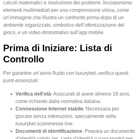
calcoli matematici e risoluzione dei problemi. Incorporiamo
elementi multimediali per una comprensione visiva, come
un’immagine che illustra un confronto prima-dopo di un
ambiente organizzato, simbolico dell’ottimizzazione del
gioco, e un video dimostrativo sull’app mobile.
Prima di Iniziare: Lista di
Controllo
Per garantire un’avvio fluido con luxurybet, verifica questi
punti essenziali:
Verifica dell’età
: Assicurati di avere almeno 18 anni,
come richiesto dalla normativa italiana.
Connessione Internet stabile
: Necessaria per
giocare senza interruzioni, specialmente nelle
luxurybet scommesse live.
Documenti di identificazione
: Prepara un documento
d’identità valido (es. carta d’identità o passaporto) per