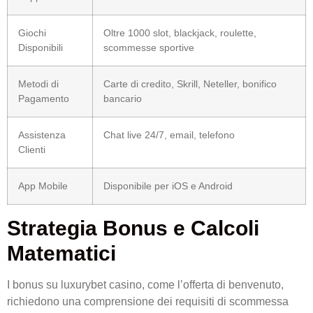
Giochi
Oltre 1000 slot, blackjack, roulette,
Disponibili
scommesse sportive
Metodi di
Carte di credito, Skrill, Neteller, bonifico
Pagamento
bancario
Assistenza
Chat live 24/7, email, telefono
Clienti
App Mobile
Disponibile per iOS e Android
Strategia Bonus e Calcoli
Matematici
I bonus su luxurybet casino, come l’offerta di benvenuto,
richiedono una comprensione dei requisiti di scommessa