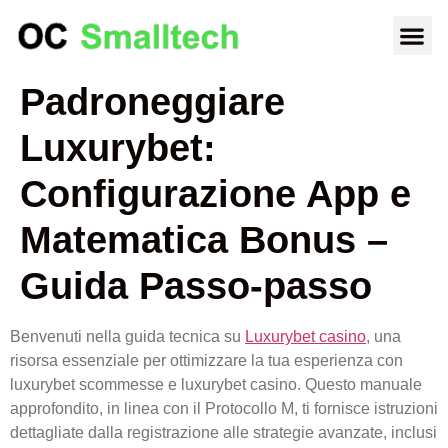
Padroneggiare
Luxurybet:
Configurazione App e
Matematica Bonus –
Guida Passo-passo
Benvenuti nella guida tecnica su
Luxurybet casino
, una
risorsa essenziale per ottimizzare la tua esperienza con
luxurybet scommesse e luxurybet casino. Questo manuale
approfondito, in linea con il Protocollo M, ti fornisce istruzioni
dettagliate dalla registrazione alle strategie avanzate, inclusi