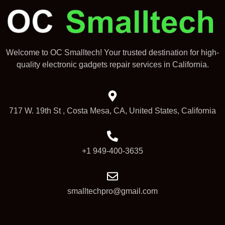
Welcome to OC Smalltech! Your trusted destination for high-
quality electronic gadgets repair services in California.
717 W. 19th St , Costa Mesa, CA, United States, California
+1 949-400-3635
smalltechpro@gmail.com