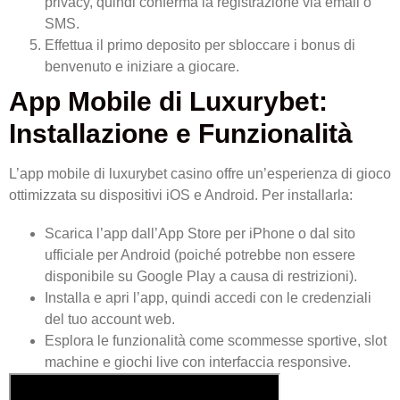
privacy, quindi conferma la registrazione via email o
SMS.
Effettua il primo deposito per sbloccare i bonus di
benvenuto e iniziare a giocare.
App Mobile di Luxurybet:
Installazione e Funzionalità
L’app mobile di luxurybet casino offre un’esperienza di gioco
ottimizzata su dispositivi iOS e Android. Per installarla:
Scarica l’app dall’App Store per iPhone o dal sito
ufficiale per Android (poiché potrebbe non essere
disponibile su Google Play a causa di restrizioni).
Installa e apri l’app, quindi accedi con le credenziali
del tuo account web.
Esplora le funzionalità come scommesse sportive, slot
machine e giochi live con interfaccia responsive.