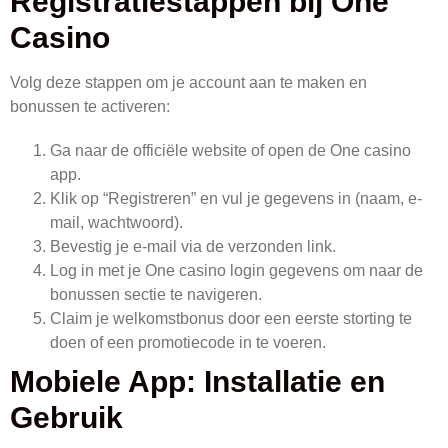
Registratiestappen bij One
Casino
Volg deze stappen om je account aan te maken en
bonussen te activeren:
Ga naar de officiële website of open de One casino
app.
Klik op “Registreren” en vul je gegevens in (naam, e-
mail, wachtwoord).
Bevestig je e-mail via de verzonden link.
Log in met je One casino login gegevens om naar de
bonussen sectie te navigeren.
Claim je welkomstbonus door een eerste storting te
doen of een promotiecode in te voeren.
Mobiele App: Installatie en
Gebruik