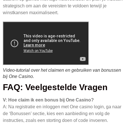
strategisch om aan de vereisten te voldoen terwijl je
winstkansen maximaliseert.
Video-tutorial over het claimen en gebruiken van bonussen
bij One Casino.
FAQ: Veelgestelde Vragen
V: Hoe claim ik een bonus bij One Casino?
A: Na registratie en inloggen met One casino login, ga naar
de ‘Bonussen’ sectie, kies een aanbieding en volg de
instructies, zoals een storting doen of code invoeren.