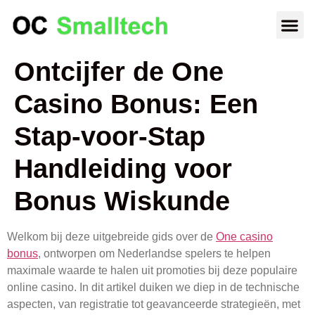
Ontcijfer de One
Casino Bonus: Een
Stap-voor-Stap
Handleiding voor
Bonus Wiskunde
Welkom bij deze uitgebreide gids over de
One casino
bonus
, ontworpen om Nederlandse spelers te helpen
maximale waarde te halen uit promoties bij deze populaire
online casino. In dit artikel duiken we diep in de technische
aspecten, van registratie tot geavanceerde strategieën, met