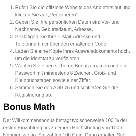
Rufen Sie die offizielle Website des Anbieters auf und
klicken Sie auf „Registrieren“.
Geben Sie Ihre persönlichen Daten ein: Vor- und
Nachname, Geburtsdatum, Adresse.
Bestätigen Sie Ihre E-Mail-Adresse und
Telefonnummer über den erhaltenen Code.
Laden Sie eine Kopie Ihres Ausweisdokuments hoch,
um die Identität zu verifizieren.
Wählen Sie einen sicheren Benutzernamen und ein
Passwort mit mindestens 8 Zeichen, Groß- und
Kleinbuchstaben sowie einer Ziffer.
Stimmen Sie den AGB zu und schließen Sie die
Registrierung ab.
Bonus Math
Der Willkommensbonus beträgt typischerweise 100 % der
ersten Einzahlung bis zu einem Höchstbetrag von 100 €.
Nehmen wir an, Sie zahlen 100 € ein. Dann erhalten Sie