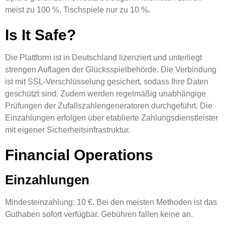
meist zu 100 %, Tischspiele nur zu 10 %.
Is It Safe?
Die Plattform ist in Deutschland lizenziert und unterliegt
strengen Auflagen der Glücksspielbehörde. Die Verbindung
ist mit SSL-Verschlüsselung gesichert, sodass Ihre Daten
geschützt sind. Zudem werden regelmäßig unabhängige
Prüfungen der Zufallszahlengeneratoren durchgeführt. Die
Einzahlungen erfolgen über etablierte Zahlungsdienstleister
mit eigener Sicherheitsinfrastruktur.
Financial Operations
Einzahlungen
Mindesteinzahlung: 10 €. Bei den meisten Methoden ist das
Guthaben sofort verfügbar. Gebühren fallen keine an.