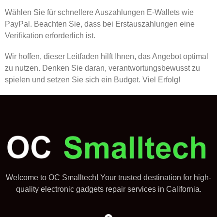
Wählen Sie für schnellere Auszahlungen E-Wallets wie
PayPal. Beachten Sie, dass bei Erstauszahlungen eine
Verifikation erforderlich ist.
Wir hoffen, dieser Leitfaden hilft Ihnen, das Angebot optimal
zu nutzen. Denken Sie daran, verantwortungsbewusst zu
spielen und setzen Sie sich ein Budget. Viel Erfolg!
Welcome to OC Smalltech! Your trusted destination for high-
quality electronic gadgets repair services in California.