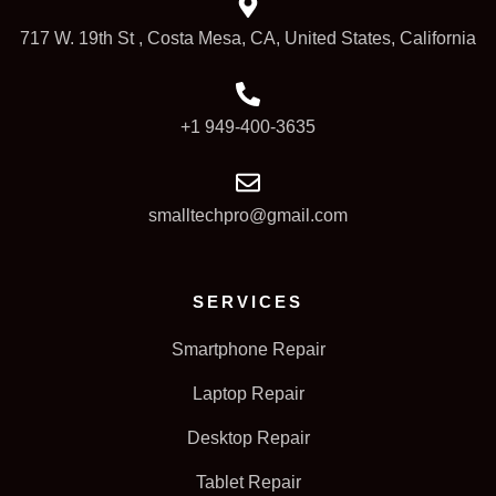
717 W. 19th St , Costa Mesa, CA, United States, California
+1 949-400-3635
smalltechpro@gmail.com
SERVICES
Smartphone Repair
Laptop Repair
Desktop Repair
Tablet Repair