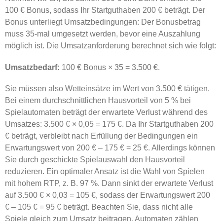
100 € Bonus, sodass Ihr Startguthaben 200 € beträgt. Der
Bonus unterliegt Umsatzbedingungen: Der Bonusbetrag
muss 35-mal umgesetzt werden, bevor eine Auszahlung
möglich ist. Die Umsatzanforderung berechnet sich wie folgt:
Umsatzbedarf:
100 € Bonus × 35 = 3.500 €.
Sie müssen also Wetteinsätze im Wert von 3.500 € tätigen.
Bei einem durchschnittlichen Hausvorteil von 5 % bei
Spielautomaten beträgt der erwartete Verlust während des
Umsatzes: 3.500 € × 0,05 = 175 €. Da Ihr Startguthaben 200
€ beträgt, verbleibt nach Erfüllung der Bedingungen ein
Erwartungswert von 200 € – 175 € = 25 €. Allerdings können
Sie durch geschickte Spielauswahl den Hausvorteil
reduzieren. Ein optimaler Ansatz ist die Wahl von Spielen
mit hohem RTP, z. B. 97 %. Dann sinkt der erwartete Verlust
auf 3.500 € × 0,03 = 105 €, sodass der Erwartungswert 200
€ – 105 € = 95 € beträgt. Beachten Sie, dass nicht alle
Spiele gleich zum Umsatz beitragen. Automaten zählen