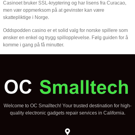
Casinoet bruker SSL-kryptering og har lisens fra Curacao,
men vær oppmerksom på at gevinster kan være
skattepliktige i Norge.
Oddspodden casino er et solid valg for norske spillere som
ønsker en enkel og trygg spillopplevelse. Følg guiden for å
komme i gang på få minutter.
Welcome to OC Smalltech! Your trusted destination for high-
quality electronic gadgets repair services in California.