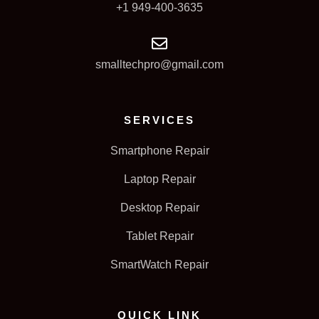
+1 949-400-3635
smalltechpro@gmail.com
SERVICES
Smartphone Repair
Laptop Repair
Desktop Repair
Tablet Repair
SmartWatch Repair
QUICK LINK