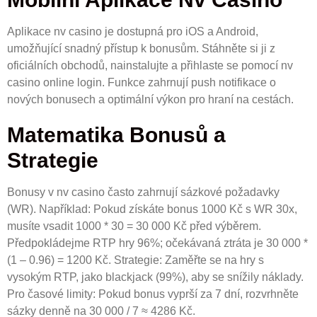
Aplikace nv casino je dostupná pro iOS a Android,
umožňující snadný přístup k bonusům. Stáhněte si ji z
oficiálních obchodů, nainstalujte a přihlaste se pomocí nv
casino online login. Funkce zahrnují push notifikace o
nových bonusech a optimální výkon pro hraní na cestách.
Matematika Bonusů a
Strategie
Bonusy v nv casino často zahrnují sázkové požadavky
(WR). Například: Pokud získáte bonus 1000 Kč s WR 30x,
musíte vsadit 1000 * 30 = 30 000 Kč před výběrem.
Předpokládejme RTP hry 96%; očekávaná ztráta je 30 000 *
(1 – 0.96) = 1200 Kč. Strategie: Zaměřte se na hry s
vysokým RTP, jako blackjack (99%), aby se snížily náklady.
Pro časové limity: Pokud bonus vyprší za 7 dní, rozvrhněte
sázky denně na 30 000 / 7 ≈ 4286 Kč.