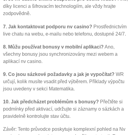
díky licenci a šifrovacím technologiím, ale vždy hrajte
zodpovědně.
7. Jak kontaktovat podporu nv casino?
Prostřednictvím
live chatu na webu, e-mailu nebo telefonu, dostupné 24/7.
8. Můžu používat bonusy v mobilní aplikaci?
Ano,
všechny bonusy jsou synchronizovány mezi webem a
aplikací nv casino.
9. Co jsou sázkové požadavky a jak je vypočítat?
WR
určují, kolik musíte vsadit před výběrem. Příklady výpočtu
jsou uvedeny v sekci Matematika.
10. Jak předcházet problémům s bonusy?
Přečtěte si
podmínky před aktivací, udržujte si záznamy o sázkách a
pravidelně kontrolujte stav účtu.
Závěr: Tento průvodce poskytuje komplexní pohled na Nv