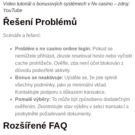
Video tutoriál o bonusových systémech v Nv casino – zdroj:
YouTube
Řešení Problémů
Scénáře a řešení:
Problém s nv casino online login:
Pokud se
nemůžete přihlásit, zkuste resetovat heslo nebo vyčistit
cache prohlížeče. Ověřte, zda není účet blokován z
důvodu podezřelé aktivity.
Bonus se neaktivuje:
Ujistěte se, že jste splnili
všechny podmínky, jako je minimální vklad.
Kontaktujte podporu s důkazem transakce.
Pomalé výběry:
To může být způsobeno dodatečným
ověřením. Zkontrolujte stav výběru v sekci transakcí a
poskytněte požadované dokumenty.
Rozšířené FAQ