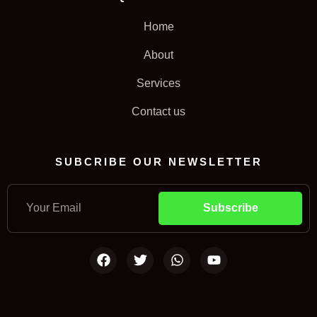
Home
About
Services
Contact us
SUBCRIBE OUR NEWSLETTER
Subscribe