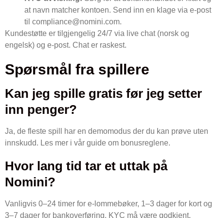
at navn matcher kontoen. Send inn en klage via e-post
til compliance@nomini.com.
Kundestøtte er tilgjengelig 24/7 via live chat (norsk og
engelsk) og e-post. Chat er raskest.
Spørsmål fra spillere
Kan jeg spille gratis før jeg setter
inn penger?
Ja, de fleste spill har en demomodus der du kan prøve uten
innskudd. Les mer i vår guide om bonusreglene.
Hvor lang tid tar et uttak på
Nomini?
Vanligvis 0–24 timer for e-lommebøker, 1–3 dager for kort og
3–7 dager for bankoverføring. KYC må være godkjent.