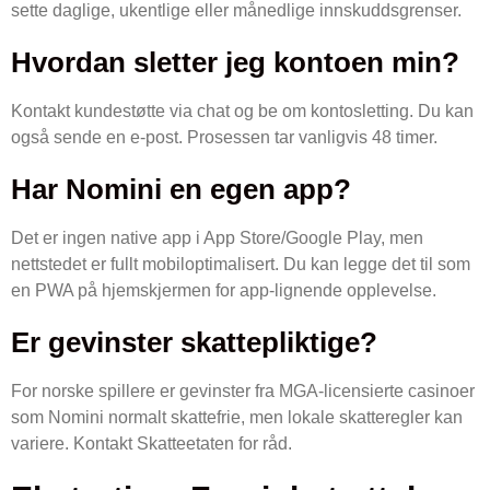
sette daglige, ukentlige eller månedlige innskuddsgrenser.
Hvordan sletter jeg kontoen min?
Kontakt kundestøtte via chat og be om kontosletting. Du kan
også sende en e-post. Prosessen tar vanligvis 48 timer.
Har Nomini en egen app?
Det er ingen native app i App Store/Google Play, men
nettstedet er fullt mobiloptimalisert. Du kan legge det til som
en PWA på hjemskjermen for app-lignende opplevelse.
Er gevinster skattepliktige?
For norske spillere er gevinster fra MGA-licensierte casinoer
som Nomini normalt skattefrie, men lokale skatteregler kan
variere. Kontakt Skatteetaten for råd.