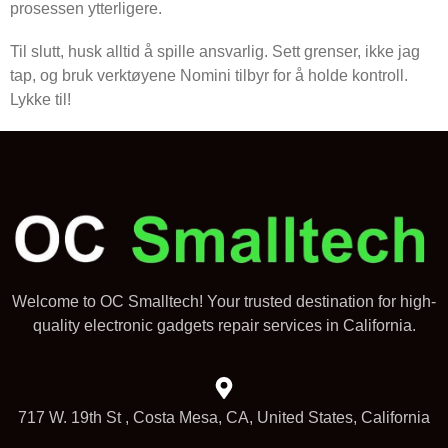
prosessen ytterligere.
Til slutt, husk alltid å spille ansvarlig. Sett grenser, ikke jag
tap, og bruk verktøyene Nomini tilbyr for å holde kontroll.
Lykke til!
Welcome to OC Smalltech! Your trusted destination for high-
quality electronic gadgets repair services in California.
717 W. 19th St , Costa Mesa, CA, United States, California