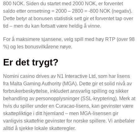
800 NOK. Siden du startet med 2000 NOK, er forventet
saldo etter omsetning = 2000 – 2800 = -800 NOK (negativ).
Dette betyr at bonusen statistisk sett gir et forventet tap over
tid – men du kan fortsatt være heldig å vinne.
For å maksimere sjansene, velg spill med høy RTP (over 98
%) og les bonusvilkårene nøye.
Er det trygt?
Nomini casino drives av N1 Interactive Ltd, som har lisens
fra Malta Gaming Authority (MGA). Dette gir et solid nivå av
forbrukerbeskyttelse, inkludert ansvarlig spilling og sikker
behandling av personopplysninger (SSL-kryptering). Merk at
hvis du spiller under en Curacao-lisens, kan gevinster være
skattepliktige i ditt hjemland – men MGA-lisensen gir
vanligvis skattefrie gevinster for norske spillere. Vi anbefaler
alltid å sjekke lokale skatteregler.