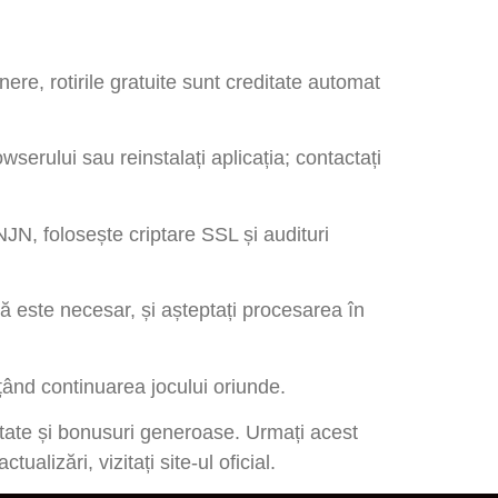
re, rotirile gratuite sunt creditate automat
serului sau reinstalați aplicația; contactați
JN, folosește criptare SSL și audituri
că este necesar, și așteptați procesarea în
ițând continuarea jocului oriunde.
itate și bonusuri generoase. Urmați acest
lizări, vizitați site-ul oficial.