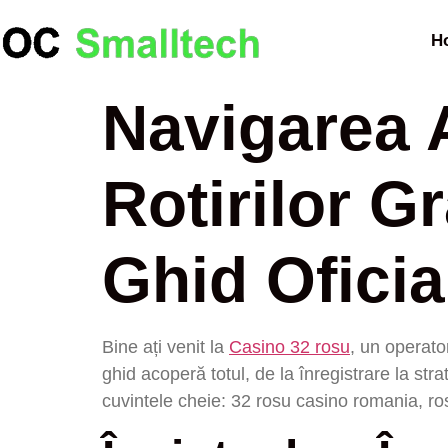
H
Navigarea A
Rotirilor G
Ghid Oficia
Bine ați venit la
Casino 32 rosu
, un operato
ghid acoperă totul, de la înregistrare la str
cuvintele cheie: 32 rosu casino romania, ros