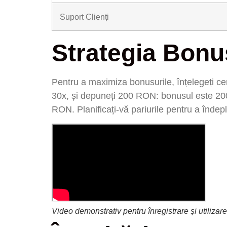
Suport Clienți
Strategia Bonu
Pentru a maximiza bonusurile, înțelegeți c
30x, și depuneți 200 RON: bonusul este 20
RON. Planificați-vă pariurile pentru a îndepl
Video demonstrativ pentru înregistrare și utilizar