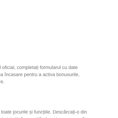
 oficial, completați formularul cu date
ima încasare pentru a activa bonusurile,
re.
oate jocurile și funcțiile. Descărcați-o din