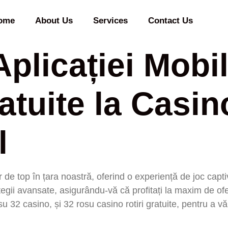
ome
About Us
Services
Contact Us
plicației Mobil
ratuite la Casin
l
r de top în țara noastră, oferind o experiență de joc cap
ategii avansate, asigurându-vă că profitați la maxim de of
u 32 casino, și 32 rosu casino rotiri gratuite, pentru a v