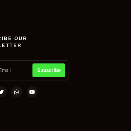
IBE OUR
LETTER
Subscribe