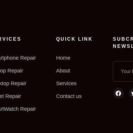
RVICES
QUICK LINK
SUBCR
NEWS
rtphone Repair
Home
op Repair
About
ktop Repair
Services
et Repair
Contact us
rtWatch Repair