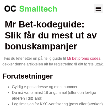
Mr Bet-kodeguide:
Slik får du mest ut av
bonuskampanjer
Hvis du leter etter en pålitelig guide til
Mr bet promo codes
,
dekker denne artikkelen alt fra registrering til ditt første uttak.
Forutsetninger
Gyldig e-postadresse og mobilnummer
Du må være minst 18 år gammel (eller den lovlige
alderen i ditt land)
Legitimasjon for KYC-verifisering (pass eller førerkort)