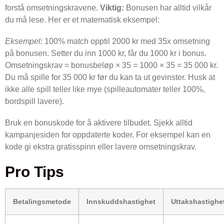
forstå omsetningskravene.
Viktig:
Bonusen har alltid vilkår
du må lese. Her er et matematisk eksempel:
Eksempel:
100% match opptil 2000 kr med 35x omsetning
på bonusen. Setter du inn 1000 kr, får du 1000 kr i bonus.
Omsetningskrav = bonusbeløp × 35 = 1000 × 35 = 35 000 kr.
Du må spille for 35 000 kr før du kan ta ut gevinster. Husk at
ikke alle spill teller like mye (spilleautomater teller 100%,
bordspill lavere).
Bruk en bonuskode for å aktivere tilbudet. Sjekk alltid
kampanjesiden for oppdaterte koder. For eksempel kan en
kode gi ekstra gratisspinn eller lavere omsetningskrav.
Pro Tips
Betalingsmetode
Innskuddshastighet
Uttakshastighe