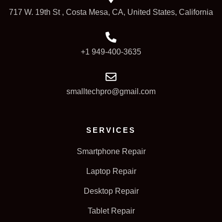
717 W. 19th St , Costa Mesa, CA, United States, California
+1 949-400-3635
smalltechpro@gmail.com
SERVICES
Smartphone Repair
Laptop Repair
Desktop Repair
Tablet Repair