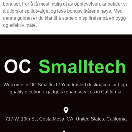
bonuser. For å få mest mulig ut av opplevelsen, anbefaler vi
å utforske spillutvalget og lese bonusvilkårene nøye. Med
denne guiden er du klar til å starte din spillreise på en trygg
og effektiv måte.
Welcome to OC Smalltech! Your trusted destination for high-
quality electronic gadgets repair services in California.
717 W. 19th St , Costa Mesa, CA, United States, California