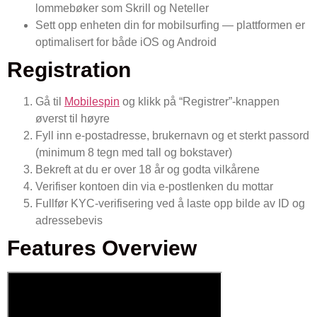
lommebøker som Skrill og Neteller
Sett opp enheten din for mobilsurfing — plattformen er
optimalisert for både iOS og Android
Registration
Gå til
Mobilespin
og klikk på “Registrer”-knappen
øverst til høyre
Fyll inn e-postadresse, brukernavn og et sterkt passord
(minimum 8 tegn med tall og bokstaver)
Bekreft at du er over 18 år og godta vilkårene
Verifiser kontoen din via e-postlenken du mottar
Fullfør KYC-verifisering ved å laste opp bilde av ID og
adressebevis
Features Overview