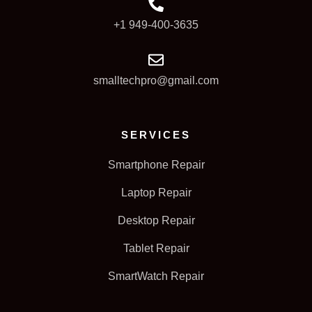
+1 949-400-3635
smalltechpro@gmail.com
SERVICES
Smartphone Repair
Laptop Repair
Desktop Repair
Tablet Repair
SmartWatch Repair