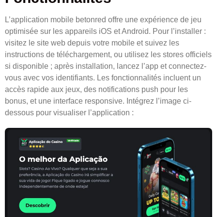
L’application mobile betonred offre une expérience de jeu
optimisée sur les appareils iOS et Android. Pour l’installer :
visitez le site web depuis votre mobile et suivez les
instructions de téléchargement, ou utilisez les stores officiels
si disponible ; après installation, lancez l’app et connectez-
vous avec vos identifiants. Les fonctionnalités incluent un
accès rapide aux jeux, des notifications push pour les
bonus, et une interface responsive. Intégrez l’image ci-
dessous pour visualiser l’application :