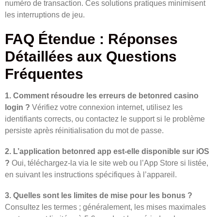
numéro de transaction. Ces solutions pratiques minimisent
les interruptions de jeu.
FAQ Étendue : Réponses
Détaillées aux Questions
Fréquentes
1. Comment résoudre les erreurs de betonred casino
login ?
Vérifiez votre connexion internet, utilisez les
identifiants corrects, ou contactez le support si le problème
persiste après réinitialisation du mot de passe.
2. L’application betonred app est-elle disponible sur iOS
?
Oui, téléchargez-la via le site web ou l’App Store si listée,
en suivant les instructions spécifiques à l’appareil.
3. Quelles sont les limites de mise pour les bonus ?
Consultez les termes ; généralement, les mises maximales