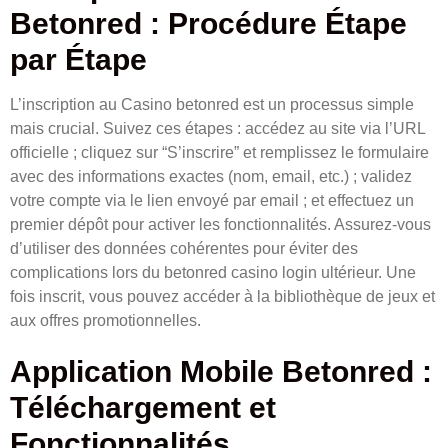
Betonred : Procédure Étape
par Étape
L’inscription au Casino betonred est un processus simple
mais crucial. Suivez ces étapes : accédez au site via l’URL
officielle ; cliquez sur “S’inscrire” et remplissez le formulaire
avec des informations exactes (nom, email, etc.) ; validez
votre compte via le lien envoyé par email ; et effectuez un
premier dépôt pour activer les fonctionnalités. Assurez-vous
d’utiliser des données cohérentes pour éviter des
complications lors du betonred casino login ultérieur. Une
fois inscrit, vous pouvez accéder à la bibliothèque de jeux et
aux offres promotionnelles.
Application Mobile Betonred :
Téléchargement et
Fonctionnalités