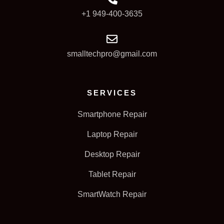
+1 949-400-3635
smalltechpro@gmail.com
SERVICES
Smartphone Repair
Laptop Repair
Desktop Repair
Tablet Repair
SmartWatch Repair