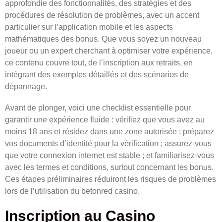
approfondie des fonctionnalités, des stratégies et des
procédures de résolution de problèmes, avec un accent
particulier sur l’application mobile et les aspects
mathématiques des bonus. Que vous soyez un nouveau
joueur ou un expert cherchant à optimiser votre expérience,
ce contenu couvre tout, de l’inscription aux retraits, en
intégrant des exemples détaillés et des scénarios de
dépannage.
Avant de plonger, voici une checklist essentielle pour
garantir une expérience fluide : vérifiez que vous avez au
moins 18 ans et résidez dans une zone autorisée ; préparez
vos documents d’identité pour la vérification ; assurez-vous
que votre connexion internet est stable ; et familiarisez-vous
avec les termes et conditions, surtout concernant les bonus.
Ces étapes préliminaires réduiront les risques de problèmes
lors de l’utilisation du betonred casino.
Inscription au Casino