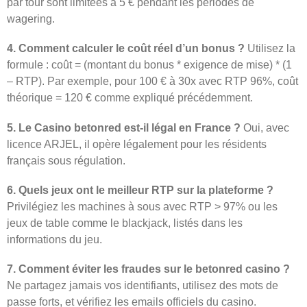
par tour sont limitées à 5 € pendant les périodes de
wagering.
4. Comment calculer le coût réel d’un bonus ?
Utilisez la
formule : coût = (montant du bonus * exigence de mise) * (1
– RTP). Par exemple, pour 100 € à 30x avec RTP 96%, coût
théorique = 120 € comme expliqué précédemment.
5. Le Casino betonred est-il légal en France ?
Oui, avec
licence ARJEL, il opère légalement pour les résidents
français sous régulation.
6. Quels jeux ont le meilleur RTP sur la plateforme ?
Privilégiez les machines à sous avec RTP > 97% ou les
jeux de table comme le blackjack, listés dans les
informations du jeu.
7. Comment éviter les fraudes sur le betonred casino ?
Ne partagez jamais vos identifiants, utilisez des mots de
passe forts, et vérifiez les emails officiels du casino.