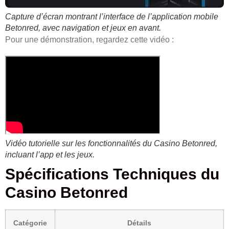
Capture d’écran montrant l’interface de l’application mobile
Betonred, avec navigation et jeux en avant.
Pour une démonstration, regardez cette vidéo :
Vidéo tutorielle sur les fonctionnalités du Casino Betonred,
incluant l’app et les jeux.
Spécifications Techniques du
Casino Betonred
Catégorie
Détails