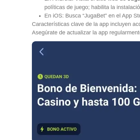
políticas de juego; habilita la instal
En iOS: Busca “JugaBet” en el App Stor
Características clave de la app incluyen ac
Asegúrate de actualizar la app regularment