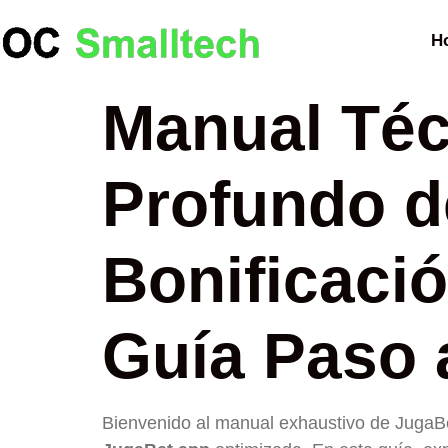
H
Manual Téc
Profundo d
Bonificació
Guía Paso 
Bienvenido al manual exhaustivo de JugaBe