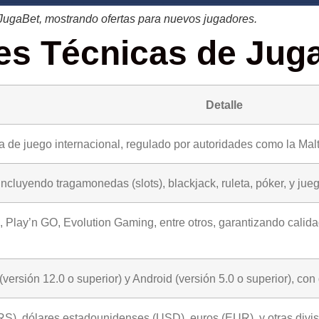
ugaBet, mostrando ofertas para nuevos jugadores.
es Técnicas de Jug
Detalle
a de juego internacional, regulado por autoridades como la Malt
incluyendo tragamonedas (slots), blackjack, ruleta, póker, y jue
 Play’n GO, Evolution Gaming, entre otros, garantizando calida
versión 12.0 o superior) y Android (versión 5.0 o superior), con
S), dólares estadounidenses (USD), euros (EUR), y otras divi