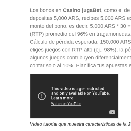
Los bonos en
Casino jugaBet
, como el de
depositas 5,000 ARS, recibes 5,000 ARS ext
monto del bono, es decir, 5,000 ARS * 30 = 
(RTP) promedio del 96% en tragamonedas. E
Cálculo de pérdida esperada: 150,000 ARS 
eliges juegos con RTP alto (ej., 98%), la
algunos juegos contribuyen diferencialmen
contar solo al 10%. Planifica tus apuestas 
Video tutorial que muestra características de la
J