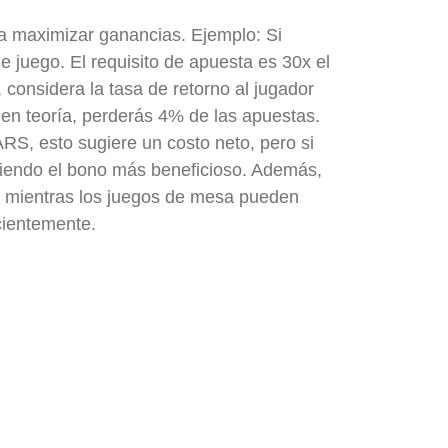
a maximizar ganancias. Ejemplo: Si
 juego. El requisito de apuesta es 30x el
 considera la tasa de retorno al jugador
en teoría, perderás 4% de las apuestas.
S, esto sugiere un costo neto, pero si
ciendo el bono más beneficioso. Además,
, mientras los juegos de mesa pueden
icientemente.