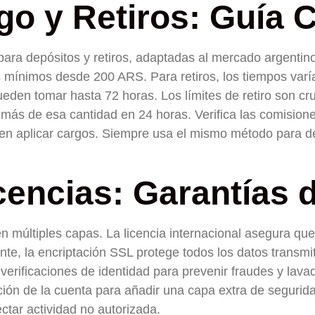
o y Retiros: Guía 
ara depósitos y retiros, adaptadas al mercado argentin
mínimos desde 200 ARS. Para retiros, los tiempos varían
eden tomar hasta 72 horas. Los límites de retiro son cruc
 más de esa cantidad en 24 horas. Verifica las comision
en aplicar cargos. Siempre usa el mismo método para de
cencias: Garantías 
n múltiples capas. La licencia internacional asegura qu
nte, la encriptación SSL protege todos los datos transmi
erificaciones de identidad para prevenir fraudes y lavad
ación de la cuenta para añadir una capa extra de segurida
ctar actividad no autorizada.